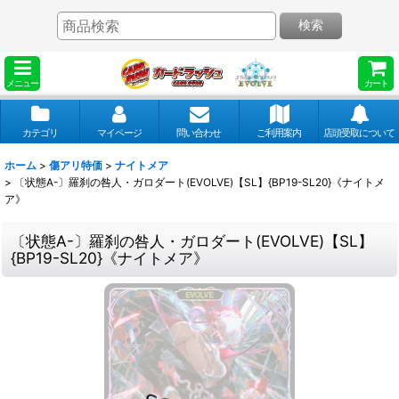
検索
メニュー
カート
カテゴリ
マイページ
問い合わせ
ご利用案内
店頭受取について
ホーム
>
傷アリ特価
>
ナイトメア
>
〔状態A-〕羅刹の咎人・ガロダート(EVOLVE)【SL】{BP19-SL20}《ナイトメ
ア》
〔状態A-〕羅刹の咎人・ガロダート(EVOLVE)【SL】
{BP19-SL20}《ナイトメア》