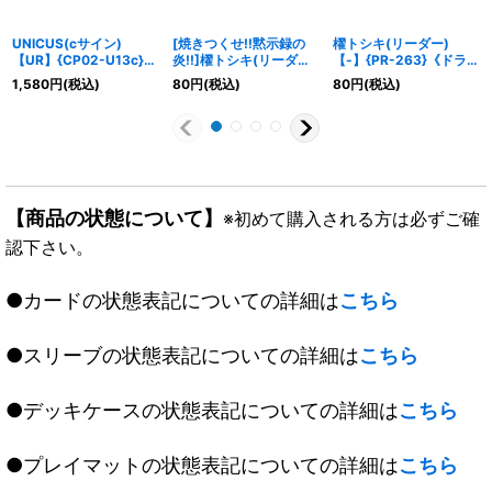
UNICUS(cサイン)
[焼きつくせ!!黙示録の
櫂トシキ(リーダー)
【UR】{CP02-U13c}
炎!!]櫂トシキ(リーダー)
【-】{PR-263}《ドラゴ
《ニュートラル》
【-】{CSD03b-LD01}
ン》
1,580
円
(税込)
80
円
(税込)
80
円
(税込)
《ドラゴン》
【商品の状態について】
※初めて購入される方は必ずご確
認下さい。
●カードの状態表記についての詳細は
こちら
●スリーブの状態表記についての詳細は
こちら
●デッキケースの状態表記についての詳細は
こちら
●プレイマットの状態表記についての詳細は
こちら