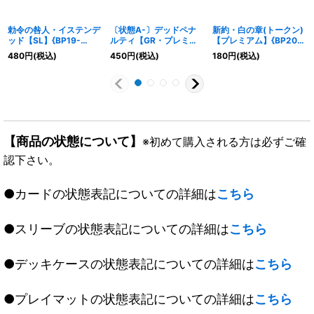
勅令の咎人・イステンデ
〔状態A-〕デッドペナ
新約・白の章(トークン)
ッド【SL】{BP19-
ルティ【GR・プレミア
【プレミアム】{BP20-
SL18}《ナイトメア》
ム】{BP11-P17}《ナイ
P62}《ウィッチ》
480
円
(税込)
450
円
(税込)
180
円
(税込)
トメア》
【商品の状態について】
※初めて購入される方は必ずご確
認下さい。
●カードの状態表記についての詳細は
こちら
●スリーブの状態表記についての詳細は
こちら
●デッキケースの状態表記についての詳細は
こちら
●プレイマットの状態表記についての詳細は
こちら