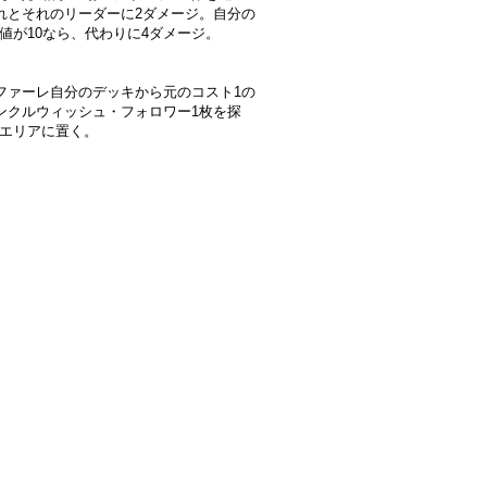
れとそれのリーダーに2ダメージ。自分の
大値が10なら、代わりに4ダメージ。
】
ファーレ自分のデッキから元のコスト1の
ンクルウィッシュ・フォロワー1枚を探
Xエリアに置く。