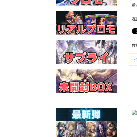
重
在
数