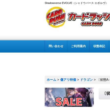
Shadowverse EVOLVE（シャドウバース エボルヴ
問い合わせ
ご利用案内
状態表記
ホーム
>
傷アリ特価
>
ドラゴン
>
〔状態A-
〔状