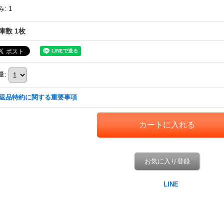
み
:
1
庫数 1枚
量
:
返品特約に関する重要事項
お気に入り登録