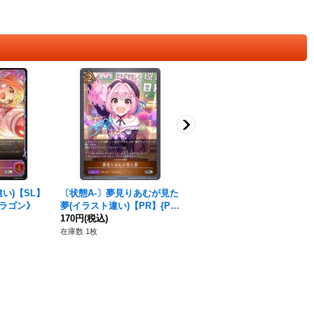
い)【SL】
〔状態A-〕夢見りあむが見た
〔状態A-〕蒼海の裁き・ネプ
《ドラゴン》
夢(イラスト違い)【PR】{PR-
チューン(イラスト違い/CS)
148}《ドラゴン》
170円
(税込)
【PR】{PR-525}《ドラゴ
350円
(税込)
ン》
在庫数 1枚
在庫数 2枚