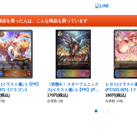
商品を買った人は、こんな商品も買っています
(イラスト違い)【PR】
〔状態A-〕スターフェニック
ヒヨリ(イラスト違
-497}《ドラゴン》
ス(イラスト違い)【PR】{PR-
{PCS01-025}
(税込)
084}《ドラゴン》
170円
(税込)
180円
(税込)
7枚
在庫数 1枚
在庫数 16枚