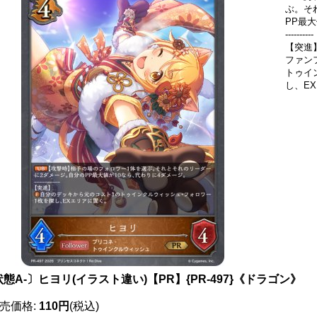
ぶ。そ
PP最
----------
【突進
ファン
トゥイ
し、E
態A-〕ヒヨリ(イラスト違い)【PR】{PR-497}《ドラゴン》
売価格
:
110円
(税込)