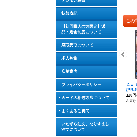
デジモン通販
状態表記
この
【初回購入の方限定】返
品・返金制度について
店頭受取について
求人募集
店舗案内
ヒヨリ
プライバシーポリシー
{PR
120円
カードの梱包方法について
在庫数 
よくあるご質問
いたずら注文、なりすまし
注文について