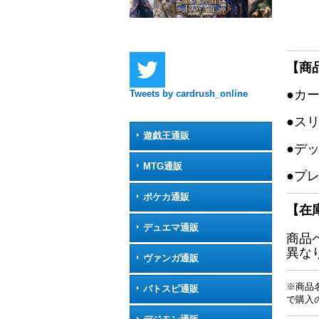
【商
●カ
Tweets by cardrush_online
●ス
遊戯王通販
●デ
MTG通販
●プ
ポケカ通販
【在
デュエマ通販
商品
異な
ヴァンガ通販
※商品
バトスピ通販
で購入