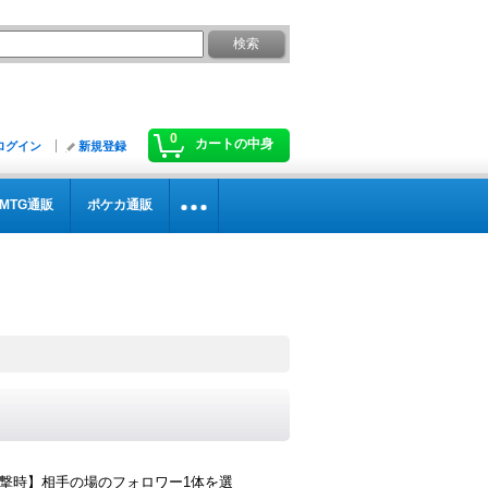
0
カートの中身
ログイン
新規登録
MTG通販
ポケカ通販
攻撃時】相手の場のフォロワー1体を選