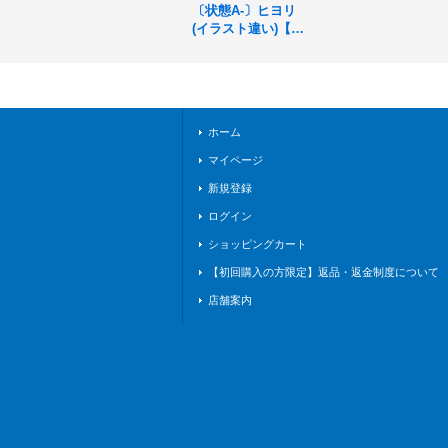
〔状態A-〕ヒヨリ
(イラスト違い)【P
R】{PR-497}《ドラ
ゴン》
ホーム
マイページ
新規登録
ログイン
ショッピングカート
【初回購入の方限定】返品・返金制度について
店舗案内