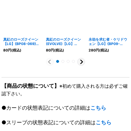
真紅のローズクイーン
真紅のローズクイーン
永劫を求む者・ケリドウ
【LG】{BP08-069}
(EVOLVE)【LG】
ェン【LG】{BP09-
《ナイトメア》
{BP08-070}《ナイトメ
035}《ウィッチ》
80
円
(税込)
80
円
(税込)
280
円
(税込)
ア》
【商品の状態について】
※初めて購入される方は必ずご確
認下さい。
●カードの状態表記についての詳細は
こちら
●スリーブの状態表記についての詳細は
こちら