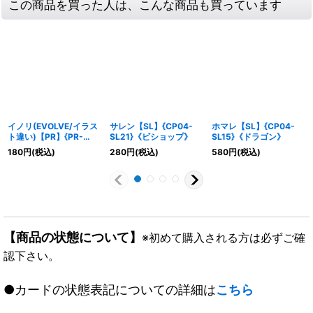
この商品を買った人は、こんな商品も買っています
イノリ(EVOLVE/イラス
サレン【SL】{CP04-
ホマレ【SL】{CP04-
ト違い)【PR】{PR-
SL21}《ビショップ》
SL15}《ドラゴン》
498}《ドラゴン》
180
円
(税込)
280
円
(税込)
580
円
(税込)
【商品の状態について】
※初めて購入される方は必ずご確
認下さい。
●カードの状態表記についての詳細は
こちら