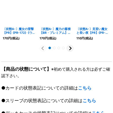
〔状態A-〕魔女の雷撃
〔状態A-〕魔力の蓄積
〔状態A-〕見習い魔女
【PR】{PR-172}《ウィ
【BR・プレミアム】
と長い夜【PR】{PR-
ッチ》
{BP01-P15}《ウィッ
035}《ウィッチ》
170
円
(税込)
170
円
(税込)
110
円
(税込)
チ》
【商品の状態について】
※初めて購入される方は必ずご確
認下さい。
●カードの状態表記についての詳細は
こちら
●スリーブの状態表記についての詳細は
こちら