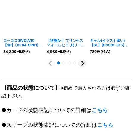
コッコロ(EVOLVE)
〔状態A-〕プリンセス
キャル(イラスト違い)
【SP】{CP04-SP01}
フォーム ヒヨリ(リーダ
【SL】{PCS01-015}
《エルフ》
ー/パラレル)【-】
《ウィッチ》
34,800
円
(税込)
4,980
円
(税込)
780
円
(税込)
{CP04-PR05}《ドラゴ
ン》
【商品の状態について】
※初めて購入される方は必ずご確
認下さい。
●カードの状態表記についての詳細は
こちら
●スリーブの状態表記についての詳細は
こちら