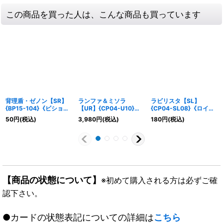
この商品を買った人は、こんな商品も買っています
背理盾・ゼノン【SR】
ランファ＆ミソラ
ラビリスタ【SL】
{BP15-104}《ビショッ
【UR】{CP04-U10}
{CP04-SL08}《ロイヤ
プ》
《ナイトメア》
ル》
50
円
(税込)
3,980
円
(税込)
180
円
(税込)
【商品の状態について】
※初めて購入される方は必ずご確
認下さい。
●カードの状態表記についての詳細は
こちら