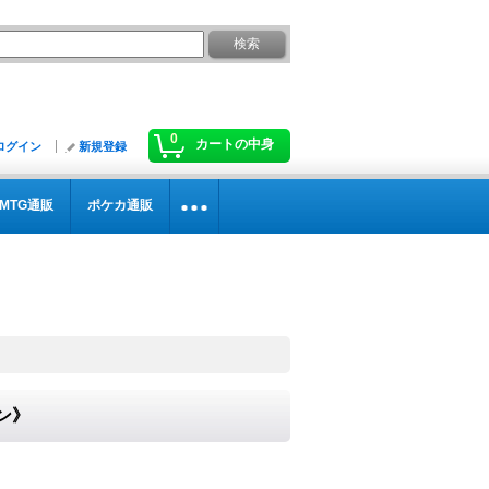
0
カートの中身
ログイン
新規登録
MTG通販
ポケカ通販
ン》