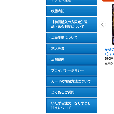
デジモン通販
状態表記
【初回購入の方限定】返
品・返金制度について
店頭受取について
求人募集
竜槍
L】{B
ン》
580円
店舗案内
在庫数 
プライバシーポリシー
カードの梱包方法について
よくあるご質問
いたずら注文、なりすまし
注文について