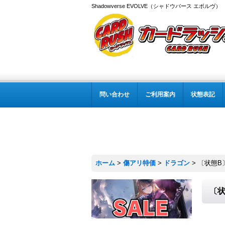
Shadowverse EVOLVE（シャドウバース エボルヴ
問い合わせ
ご利用案内
状態表記
ホーム
>
傷アリ特価
>
ドラゴン
>
〔状態B
〔状