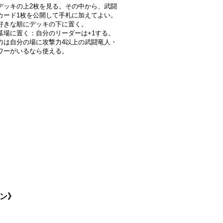
デッキの上2枚を見る。その中から、武闘
カード1枚を公開して手札に加えてよい。
好きな順にデッキの下に置く。
墓場に置く：自分のリーダーは+1する。
力は自分の場に攻撃力4以上の武闘竜人・
ワーがいるなら使える。
ゴン》