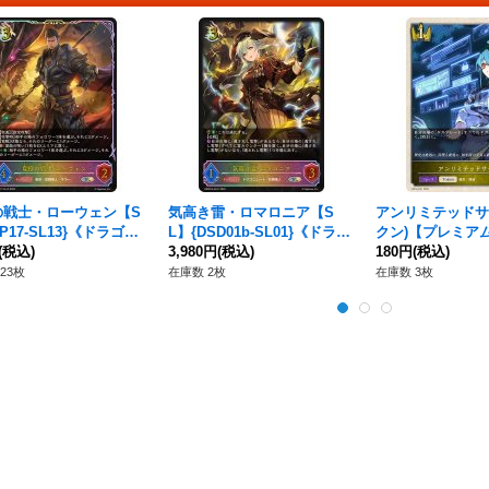
の戦士・ローウェン【S
気高き雷・ロマロニア【S
アンリミテッドサ
P17-SL13}《ドラゴ
L】{DSD01b-SL01}《ドラゴ
クン)【プレミアム】
(税込)
ン》
3,980円
(税込)
P51}《ロイヤル
180円
(税込)
23枚
在庫数 2枚
在庫数 3枚