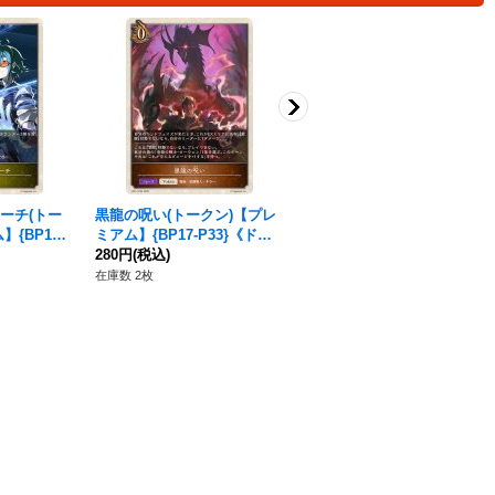
ーチ(トー
黒龍の呪い(トークン)【プレ
死角の観測員(EVOLVE)【B
{BP18-
ミアム】{BP17-P33}《ドラ
R】{BP18-033}《ロイヤル》
》
ゴン》
280円
(税込)
30円
(税込)
在庫数 2枚
在庫数 51枚