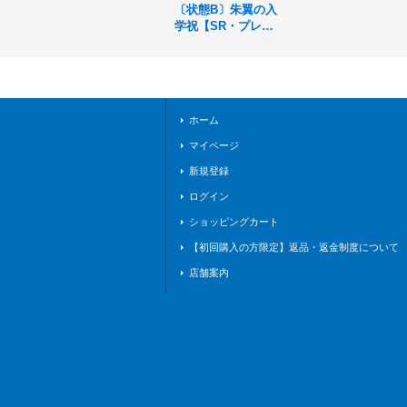
〔状態B〕朱翼の入
学祝【SR・プレミ
アム】{BP18-P28}
《ドラゴン》
ホーム
マイページ
新規登録
ログイン
ショッピングカート
【初回購入の方限定】返品・返金制度について
店舗案内