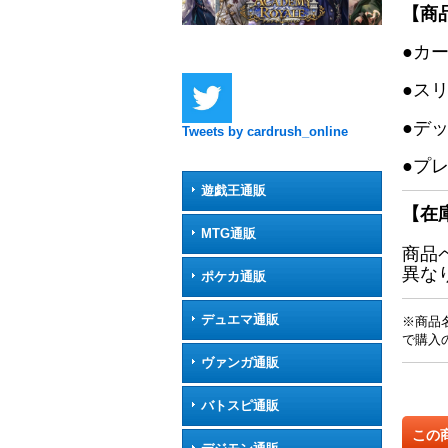
【商
●カ
●ス
●デ
Tweets by cardrush_online
●プ
遊戯王通販
【在
MTG通販
商品
異な
ポケカ通販
デュエマ通販
※商品
で購入
ヴァンガ通販
バトスピ通販
この