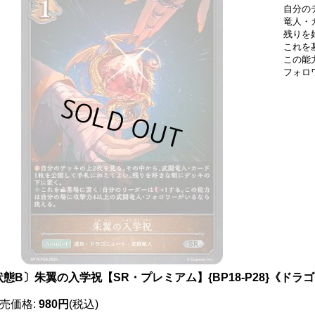
自分の
竜人・
残りを
これを
この能
フォロ
状態B〕朱翼の入学祝【SR・プレミアム】{BP18-P28}《ドラ
売価格
:
980円
(税込)