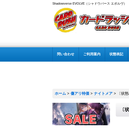
Shadowverse EVOLVE（シャドウバース エボルヴ
問い合わせ
ご利用案内
状態表記
ホーム
>
傷アリ特価
>
ナイトメア
>
〔状態
〔状