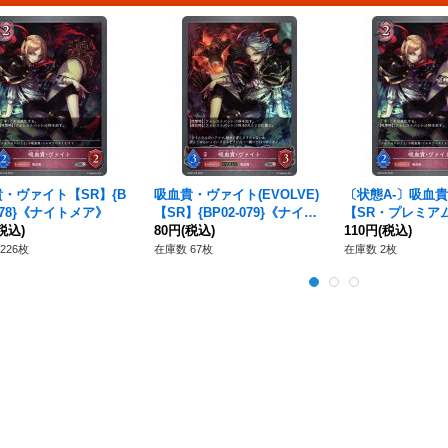
・ヴァイト【SR】{B
吸血貴・ヴァイト(EVOLVE)
〔状態A-〕吸血
-078}《ナイトメア》
【SR】{BP02-079}《ナイト
【SR・プレミアム】
税込)
メア》
80円
(税込)
P22}《ナイトメ
110円
(税込)
226枚
在庫数 67枚
在庫数 2枚