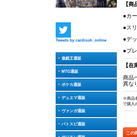
【商
●カ
●ス
●デ
Tweets by cardrush_online
●プ
遊戯王通販
【在
MTG通販
商品
異な
ポケカ通販
デュエマ通販
※商品
で購入
ヴァンガ通販
バトスピ通販
この