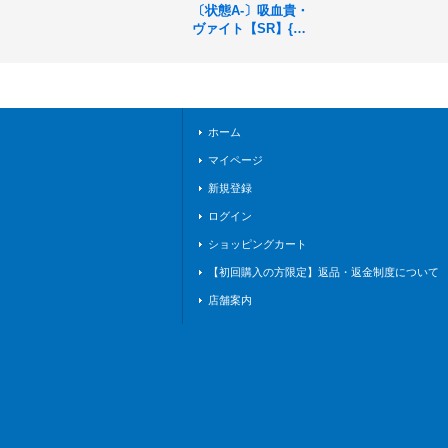
〔状態A-〕吸血貴・
ヴァイト【SR】{BP
02-078}《ナイトメ
ア》
ホーム
マイページ
新規登録
ログイン
ショッピングカート
【初回購入の方限定】返品・返金制度について
店舗案内