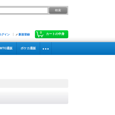
0
カートの中身
ログイン
新規登録
MTG通販
ポケカ通販