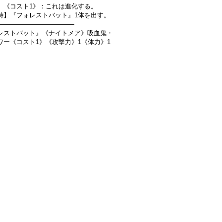
》《コスト1》：これは進化する。
時】『フォレストバット』1体を出す。
――――――――――――
レストバット』《ナイトメア》吸血鬼・
ワー《コスト1》《攻撃力》1《体力》1