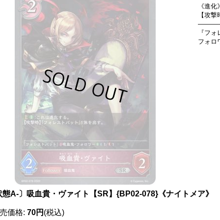
《進化
【攻撃
―――
『フォ
フォロ
態A-〕吸血貴・ヴァイト【SR】{BP02-078}《ナイトメア》
売価格
:
70円
(税込)