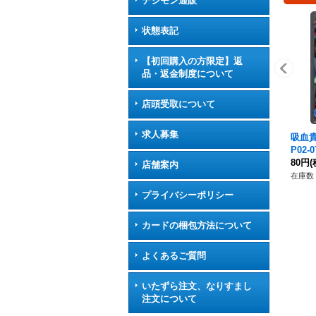
デジモン通販
状態表記
【初回購入の方限定】返
品・返金制度について
店頭受取について
求人募集
吸血貴
P02
80円
(
店舗案内
在庫数 
プライバシーポリシー
カードの梱包方法について
よくあるご質問
いたずら注文、なりすまし
注文について