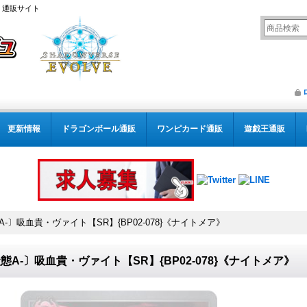
） 通販サイト
更新情報
ドラゴンボール通販
ワンピカード通販
遊戯王通販
A-〕吸血貴・ヴァイト【SR】{BP02-078}《ナイトメア》
態A-〕吸血貴・ヴァイト【SR】{BP02-078}《ナイトメア》