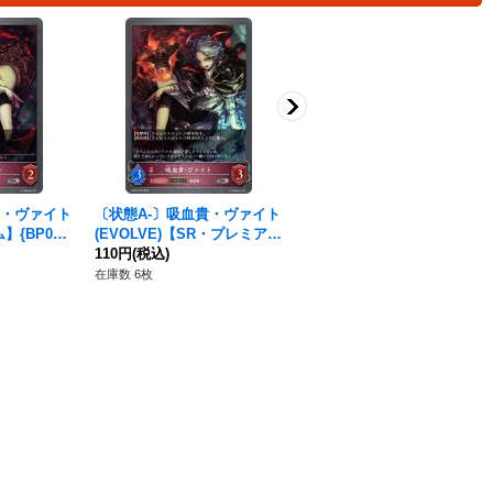
貴・ヴァイト
〔状態A-〕吸血貴・ヴァイト
吸血貴・ヴァイト【SR・プ
{BP02-
(EVOLVE)【SR・プレミア
レミアム】{BP02-P22}《ナ
ア》
ム】{BP02-P23}《ナイトメ
110円
(税込)
イトメア》
120円
(税込)
ア》
在庫数 6枚
在庫数 22枚