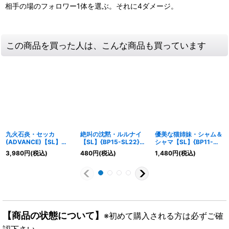
相手の場のフォロワー1体を選ぶ。それに4ダメージ。
この商品を買った人は、こんな商品も買っています
九火石炎・セッカ
絶叫の沈黙・ルルナイ
優美な猫姉妹・シャム＆
(ADVANCE)【SL】
【SL】{BP15-SL22}
シャマ【SL】{BP11-
{BP13-SL02}《エル
《ナイトメア》
SL03}《エルフ》
3,980
円
(税込)
480
円
(税込)
1,480
円
(税込)
フ》
【商品の状態について】
※初めて購入される方は必ずご確