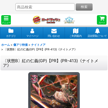
検索
メニュー
カート
カテゴリ
マイページ
問い合わせ
ご利用案内
店頭受取について
ホーム
>
傷アリ特価
>
ナイトメア
>
〔状態B〕紅の仁義(GP)【PR】{PR-413}《ナイトメア》
〔状態B〕紅の仁義(GP)【PR】{PR-413}《ナイトメ
ア》