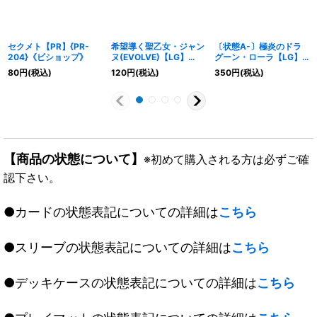
セクメト【PR】{PR-
希望導く聖乙女・ジャン
〔状態A-〕極炎のドラ
204}《ビショップ》
ヌ(EVOLVE)【LG】
グーン・ローラ【LG】
{BP09-087}《ビショッ
{BP12-086}《ビショッ
80
円
(税込)
120
円
(税込)
350
円
(税込)
プ》
プ》
【商品の状態について】
※初めて購入される方は必ずご確
認下さい。
●カードの状態表記についての詳細は
こちら
●スリーブの状態表記についての詳細は
こちら
●デッキケースの状態表記についての詳細は
こちら