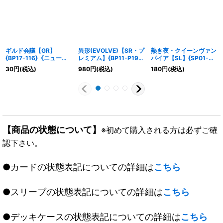
ギルド会議【GR】
異形(EVOLVE)【SR・プ
熱き夜・クイーンヴァン
{BP17-116}《ニュート
レミアム】{BP11-P19}
パイア【SL】{SP01-
ラル》
《ナイトメア》
SL32}《ナイトメア》
30
円
(税込)
980
円
(税込)
180
円
(税込)
【商品の状態について】
※初めて購入される方は必ずご確
認下さい。
●カードの状態表記についての詳細は
こちら
●スリーブの状態表記についての詳細は
こちら
●デッキケースの状態表記についての詳細は
こちら