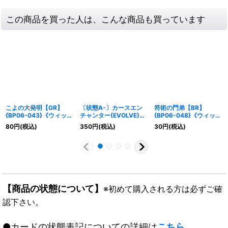
この商品を買った人は、こんな商品も買っています
こよの大発明【GR】
〔状態A-〕カースエン
符術の門弟【BR】
{BP06-043}《ウィッ
チャンター(EVOLVE)
{BP06-048}《ウィッ
チ》
【GR】{BP06-040}
チ》
80
円
(税込)
350
円
(税込)
30
円
(税込)
《ウィッチ》
【商品の状態について】
※初めて購入される方は必ずご確
認下さい。
●カードの状態表記についての詳細は
こちら