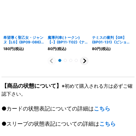
希望導く聖乙女・ジャン
魔導列車(トークン)
テミスの審判【GR】
ヌ【LG】{BP09-086}
【-】{BP11-T02}《ナイ
{BP01-131}《ビショッ
《ビショップ》
トメア》
プ》
180
円
(税込)
80
円
(税込)
80
円
(税込)
【商品の状態について】
※初めて購入される方は必ずご確
認下さい。
●カードの状態表記についての詳細は
こちら
●スリーブの状態表記についての詳細は
こちら