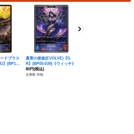
シードブラス
真実の使徒(EVOLVE)【G
〔状態A-〕不殺の継承者・ク
G】{BP13-
R】{BP05-039}《ウィッチ》
ルル(EVOLVE)【LG】{BP20
80円
(税込)
-003}《エルフ》
170円
(税込)
在庫数 95枚
在庫数 1枚