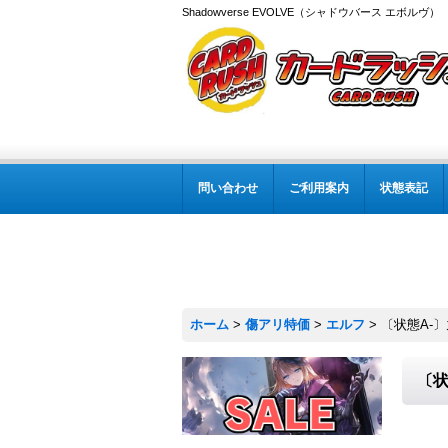
Shadowverse EVOLVE（シャドウバース エボルヴ
問い合わせ
ご利用案内
状態表記
ホーム
>
傷アリ特価
>
エルフ
>
〔状態A-〕
〔状