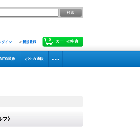
0
カートの中身
ログイン
新規登録
MTG通販
ポケカ通販
エルフ》