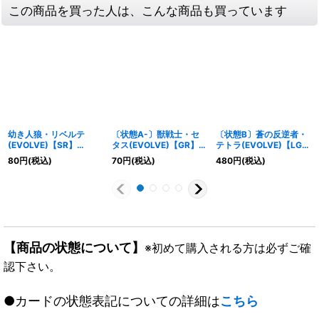
この商品を買った人は、こんな商品も買っています
幼き人狼・リベルテ
〔状態A-〕獣戦士・セ
〔状態B〕蒼の反逆者・
(EVOLVE)【SR】
タス(EVOLVE)【GR】
テトラ(EVOLVE)【LG】
{BP12-077}《ナイトメ
{BP07-006}《エルフ》
{BP07-036}《ウィッ
80
円
(税込)
70
円
(税込)
480
円
(税込)
ア》
チ》
【商品の状態について】
※初めて購入される方は必ずご確
認下さい。
●カードの状態表記についての詳細は
こちら