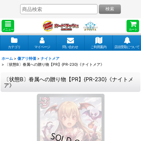
検索
メニュー
カート
カテゴリ
マイページ
問い合わせ
ご利用案内
店頭受取について
ホーム
>
傷アリ特価
>
ナイトメア
>
〔状態B〕眷属への贈り物【PR】{PR-230}《ナイトメア》
〔状態B〕眷属への贈り物【PR】{PR-230}《ナイトメ
ア》