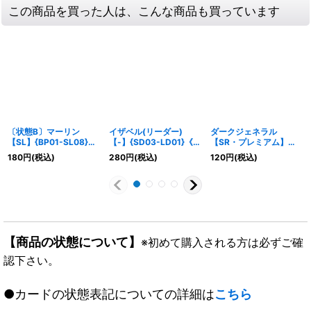
この商品を買った人は、こんな商品も買っています
〔状態B〕マーリン
イザベル(リーダー)
ダークジェネラル
【SL】{BP01-SL08}
【-】{SD03-LD01}《ウ
【SR・プレミアム】
《ウィッチ》
ィッチ》
{BP01-P24}《ナイトメ
180
円
(税込)
280
円
(税込)
120
円
(税込)
ア》
【商品の状態について】
※初めて購入される方は必ずご確
認下さい。
●カードの状態表記についての詳細は
こちら