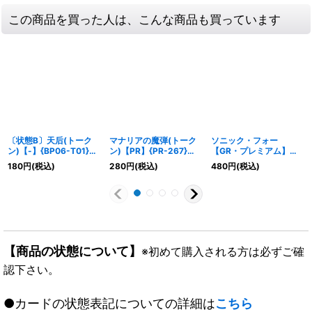
この商品を買った人は、こんな商品も買っています
〔状態B〕天后(トーク
マナリアの魔弾(トーク
ソニック・フォー
ン)【-】{BP06-T01}
ン)【PR】{PR-267}
【GR・プレミアム】
《ウィッチ》
《ウィッチ》
{BP07-P11}《ウィッ
180
円
(税込)
280
円
(税込)
480
円
(税込)
チ》
【商品の状態について】
※初めて購入される方は必ずご確
認下さい。
●カードの状態表記についての詳細は
こちら