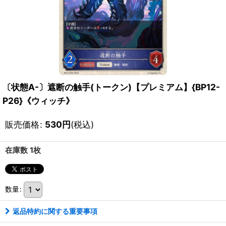
〔状態A-〕遮断の触手(トークン)【プレミアム】{BP12-
P26}《ウィッチ》
販売価格
:
530
円
(税込)
在庫数 1枚
数量
:
返品特約に関する重要事項