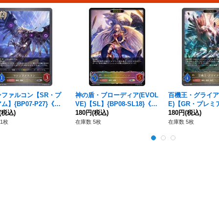
ンファルコン【SR・プ
神の盾・ブローディア(EVOL
百機王・グライアス
ム】{BP07-P27}《ビ
VE)【SL】{BP08-SL18}《ビ
E)【GR・プレミア
ップ》
(税込)
ショップ》
180円
(税込)
2-P17}《ビショ
180円
(税込)
1枚
在庫数 5枚
在庫数 5枚