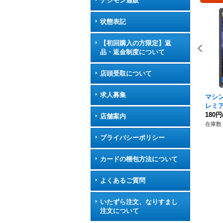
デジモン通販
状態表記
【初回購入の方限定】返
品・返金制度について
店頭受取について
求人募集
マシ
レミア
ショ
180円
店舗案内
在庫数 
プライバシーポリシー
カードの梱包方法について
よくあるご質問
いたずら注文、なりすまし
注文について