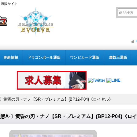
） 通販サイト
更新情報
ドラゴンボール通販
ワンピカード通販
遊戯王通販
-〕黄昏の刃・ナノ【SR・プレミアム】{BP12-P04}《ロイヤル》
態A-〕黄昏の刃・ナノ【SR・プレミアム】{BP12-P04}《ロ