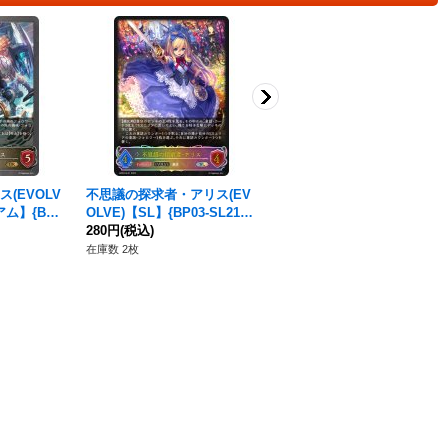
(EVOLV
不思議の探求者・アリス(EV
トワイライトソード(トーク
ム】{BP1
OLVE)【SL】{BP03-SL21}
ン)【プレミアム】{BP12-P2
ップ》
《ニュートラル》
280円
(税込)
5}《ロイヤル》
180円
(税込)
在庫数 2枚
在庫数 5枚