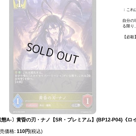
：これ
自分の
る限り
【必殺
状態A-〕黄昏の刃・ナノ【SR・プレミアム】{BP12-P04}《ロ
売価格
:
110円
(税込)