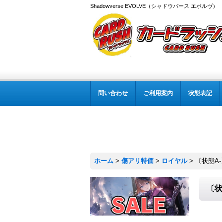
Shadowverse EVOLVE（シャドウバース エボルヴ
問い合わせ
ご利用案内
状態表記
ホーム
>
傷アリ特価
>
ロイヤル
>
〔状態A
〔状