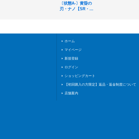
〔状態A-〕黄昏の
刃・ナノ【SR・プ
レミアム】{BP12-P
04}《ロイヤル》
ホーム
マイページ
新規登録
ログイン
ショッピングカート
【初回購入の方限定】返品・返金制度について
店舗案内