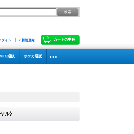
0
カートの中身
ログイン
新規登録
MTG通販
ポケカ通販
イヤル》