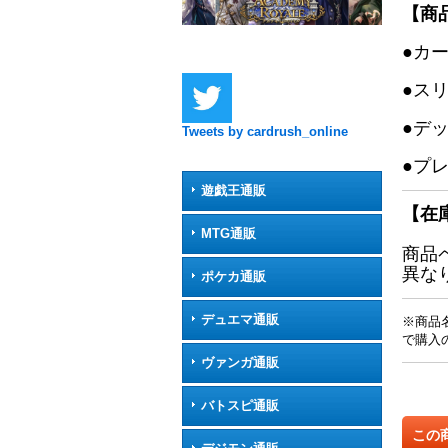
【商
●カ
●ス
●デ
Tweets by cardrush_online
●プ
遊戯王通販
【在
MTG通販
商品
異な
ポケカ通販
デュエマ通販
※商品
で購入
ヴァンガ通販
バトスピ通販
この