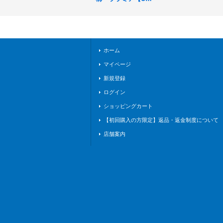
R】{SP01-U06}《ロ
イヤル》
ホーム
マイページ
新規登録
ログイン
ショッピングカート
【初回購入の方限定】返品・返金制度について
店舗案内