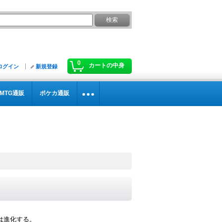
0
カートの中身
ログイン
新規登録
MTG通販
ポケカ通販
は進化する。