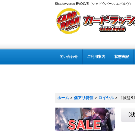
Shadowverse EVOLVE（シャドウバース エボルヴ
問い合わせ
ご利用案内
状態表記
ホーム
>
傷アリ特価
>
ロイヤル
>
〔状態B
〔状