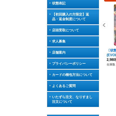
状態表記
【初回購入の方限定】返
品・返金制度について
店頭受取について
求人募集
〔状
店舗案内
(EVO
0}《
2,98
プライバシーポリシー
在庫数 
カードの梱包方法について
よくあるご質問
いたずら注文、なりすまし
注文について