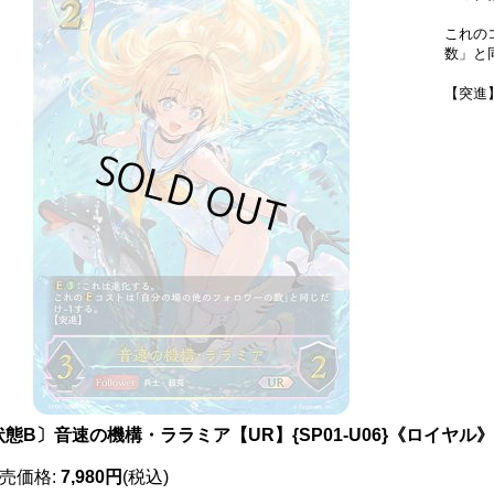
これの
数」と
【突進
状態B〕音速の機構・ララミア【UR】{SP01-U06}《ロイヤル》
売価格
:
7,980円
(税込)