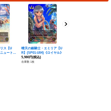
リス【U
晴天の銀騎士・エミリア【U
揺蕩う意志・スピネ【UR】
}《ニュートラ
R】{SP01-U04}《ロイヤル》
{SP01-U01}《エルフ》
5,980円
(税込)
6,480円
(税込)
在庫数 1枚
在庫数 3枚