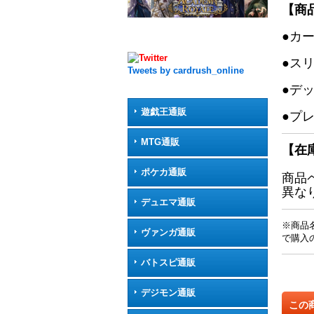
【商
●カ
●ス
Tweets by cardrush_online
●デ
遊戯王通販
●プ
MTG通販
【在
ポケカ通販
商品
異な
デュエマ通販
※商品
ヴァンガ通販
で購入
バトスピ通販
デジモン通販
この