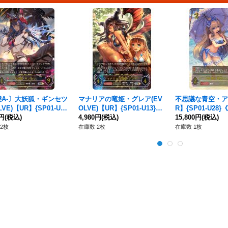
態A-〕大妖狐・ギンセツ
マナリアの竜姫・グレア(EV
不思議な青空・ア
LVE)【UR】{SP01-U2
OLVE)【UR】{SP01-U13}
R】{SP01-U28
ナイトメア》
0円
(税込)
《ウィッチ》
4,980円
(税込)
ル》
15,800円
(税込)
2枚
在庫数 2枚
在庫数 1枚