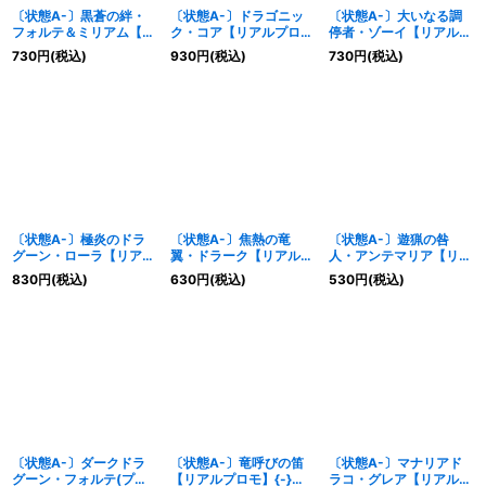
〔状態A-〕黒蒼の絆・
〔状態A-〕ドラゴニッ
〔状態A-〕大いなる調
フォルテ＆ミリアム【リ
ク・コア【リアルプロ
停者・ゾーイ【リアルプ
アルプロモ】{-}《ドラ
モ】{-}《ドラゴン》
ロモ】{-}《ドラゴン》
730
円
(税込)
930
円
(税込)
730
円
(税込)
ゴン》
〔状態A-〕極炎のドラ
〔状態A-〕焦熱の竜
〔状態A-〕遊猟の咎
グーン・ローラ【リアル
翼・ドラーク【リアルプ
人・アンテマリア【リア
プロモ】{-}《ドラゴ
ロモ】{-}《ドラゴン》
ルプロモ】{-}《ドラゴ
830
円
(税込)
630
円
(税込)
530
円
(税込)
ン》
ン》
〔状態A-〕ダークドラ
〔状態A-〕竜呼びの笛
〔状態A-〕マナリアド
グーン・フォルテ(プロ
【リアルプロモ】{-}
ラコ・グレア【リアルプ