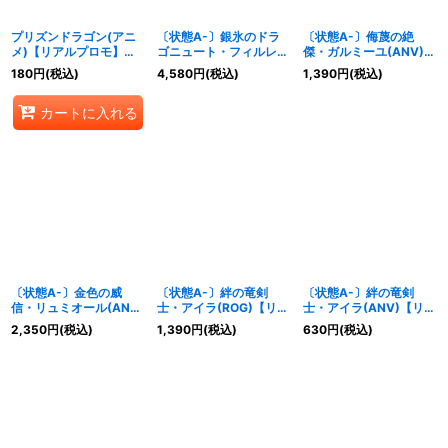
プリズンドラゴン(アニ
〔状態A-〕銀氷のドラ
〔状態A-〕侮蔑の絶
メ)【リアルプロモ】
ゴニュート・フィルレイ
傑・ガルミーユ(ANV)
{SV1-49}《ドラゴン》
ン(ANV)【リアルプロ
【リアルプロモ】{-}
180
円
(税込)
4,580
円
(税込)
1,390
円
(税込)
モ】{-}《ドラゴン》
《ドラゴン》
カートに入れる
〔状態A-〕金色の威
〔状態A-〕絆の竜剣
〔状態A-〕絆の竜剣
信・リュミオール(ANV)
士・アイラ(ROG)【リア
士・アイラ(ANV)【リア
【リアルプロモ】{-}
ルプロモ】{-}《ドラゴ
ルプロモ】{-}《ドラゴ
2,350
円
(税込)
1,390
円
(税込)
630
円
(税込)
《ドラゴン》
ン》
ン》