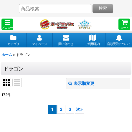
検索
メニュー
カート
カテゴリ
マイページ
問い合わせ
ご利用案内
店頭受取について
ホーム
>
ドラゴン
ドラゴン
表示順変更
閉じる
172
件
表示数
:
1
2
3
次
»
並び順
: