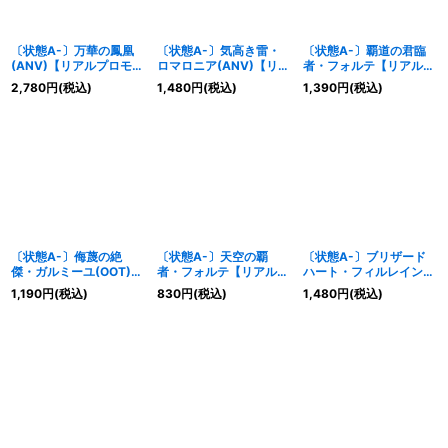
〔状態A-〕万華の鳳凰
〔状態A-〕気高き雷・
〔状態A-〕覇道の君臨
(ANV)【リアルプロモ】
ロマロニア(ANV)【リア
者・フォルテ【リアルプ
{-}《ドラゴン》
ルプロモ】{-}《ドラゴ
ロモ】{-}《ドラゴン》
2,780
円
(税込)
1,480
円
(税込)
1,390
円
(税込)
ン》
〔状態A-〕侮蔑の絶
〔状態A-〕天空の覇
〔状態A-〕ブリザード
傑・ガルミーユ(OOT)
者・フォルテ【リアルプ
ハート・フィルレイン
【リアルプロモ】{-}
ロモ】{-}《ドラゴン》
【リアルプロモ】{-}
1,190
円
(税込)
830
円
(税込)
1,480
円
(税込)
《ドラゴン》
《ドラゴン》