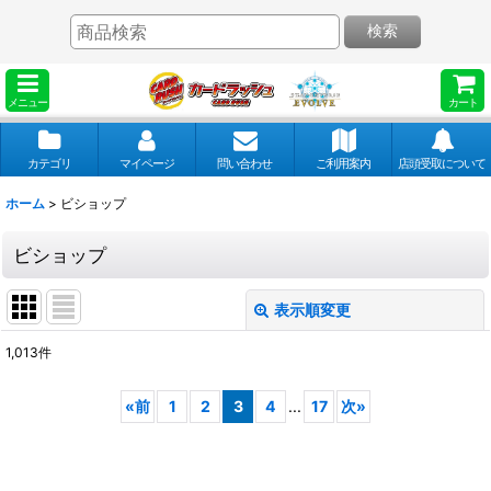
検索
メニュー
カート
カテゴリ
マイページ
問い合わせ
ご利用案内
店頭受取について
ホーム
>
ビショップ
ビショップ
表示順変更
閉じる
1,013
件
表示数
:
«
前
1
2
3
4
...
17
次
»
並び順
: