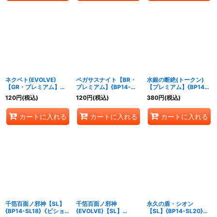
ネクベト(EVOLVE)
ペガサスナイト【BR・
水銀の断絶(トークン)
【GR・プレミアム】
プレミアム】{BP14-
【プレミアム】{BP14-
{BP14-P22}《ビショッ
P24}《ビショップ》
P33}《ビショップ》
120
円
(税込)
120
円
(税込)
380
円
(税込)
プ》
カートに入れる
カートに入れる
カートに入れる
千箔百面ノ邪神【SL】
千箔百面ノ邪神
永久の盾・シオン
{BP14-SL18}《ビショッ
(EVOLVE)【SL】
【SL】{BP14-SL20}