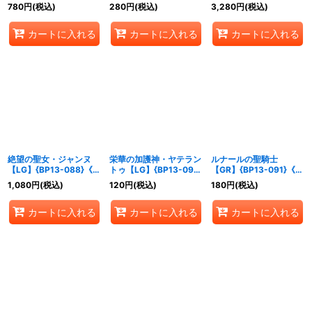
ップ》
《ビショップ》
ップ》
780
円
(税込)
280
円
(税込)
3,280
円
(税込)
カートに入れる
カートに入れる
カートに入れる
絶望の聖女・ジャンヌ
栄華の加護神・ヤテラン
ルナールの聖騎士
【LG】{BP13-088}《ビ
トゥ【LG】{BP13-090}
【GR】{BP13-091}《ビ
ショップ》
《ビショップ》
ショップ》
1,080
円
(税込)
120
円
(税込)
180
円
(税込)
カートに入れる
カートに入れる
カートに入れる