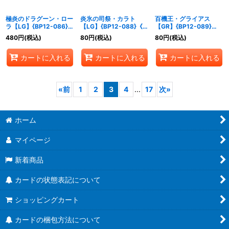
極炎のドラグーン・ロー
炎氷の司祭・カラト
百機王・グライアス
ラ【LG】{BP12-086}
【LG】{BP12-088}《ビ
【GR】{BP12-089}
《ビショップ》
ショップ》
《ビショップ》
480
円
(税込)
80
円
(税込)
80
円
(税込)
カートに入れる
カートに入れる
カートに入れる
«
前
1
2
3
4
...
17
次
»
ホーム
マイページ
新着商品
カードの状態表記について
ショッピングカート
カードの梱包方法について