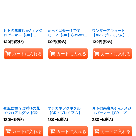
月下の悪魔ちゃん♪ メジ
かっとばせー！です
ワンダーアキュート
ロパーマー【GR】
わ！？【GR】{ECP01-
【GR・プレミアム】
{ECP01-053}《ビショ
054}《ビショップ》
{ECP01-P26}《ビショ
120
円
(税込)
50
円
(税込)
120
円
(税込)
ップ》
ップ》
カートに入れる
カートに入れる
カートに入れる
夜風に舞うは祈りの花
マチカネフクキタル
月下の悪魔ちゃん♪ メジ
メジロアルダン【GR・
【GR・プレミアム】
ロパーマー【GR・プレ
プレミアム】{ECP01-
{ECP01-P28}《ビショ
ミアム】{ECP01-P29}
180
円
(税込)
180
円
(税込)
280
円
(税込)
P27}《ビショップ》
ップ》
《ビショップ》
カートに入れる
カートに入れる
カートに入れる