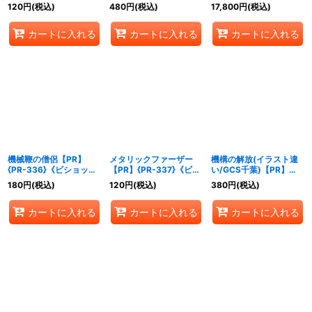
{BP13-P24}《ビショッ
{BP13-SL19}《ビショッ
ップ》
120
円
(税込)
480
円
(税込)
17,800
円
(税込)
プ》
プ》
カートに入れる
カートに入れる
カートに入れる
機械鞭の僧侶【PR】
メタリックファーザー
機構の解放(イラスト違
{PR-336}《ビショッ
【PR】{PR-337}《ビシ
い/GCS千葉)【PR】
プ》
ョップ》
{PR-343}《ビショッ
180
円
(税込)
120
円
(税込)
380
円
(税込)
プ》
カートに入れる
カートに入れる
カートに入れる