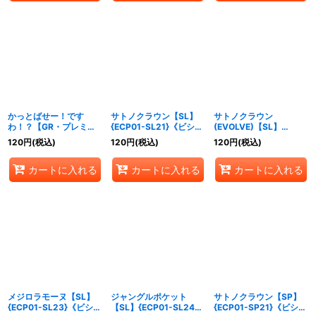
かっとばせー！です
サトノクラウン【SL】
サトノクラウン
わ！？【GR・プレミア
{ECP01-SL21}《ビショ
(EVOLVE)【SL】
ム】{ECP01-P30}《ビ
ップ》
{ECP01-SL22}《ビショ
120
円
(税込)
120
円
(税込)
120
円
(税込)
ショップ》
ップ》
カートに入れる
カートに入れる
カートに入れる
メジロラモーヌ【SL】
ジャングルポケット
サトノクラウン【SP】
{ECP01-SL23}《ビショ
【SL】{ECP01-SL24}
{ECP01-SP21}《ビショ