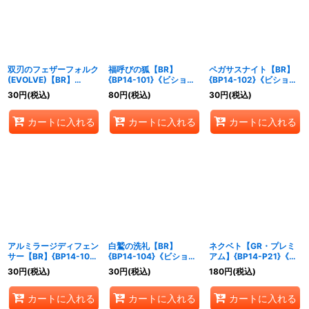
絞り込む
双刃のフェザーフォルク
福呼びの狐【BR】
ペガサスナイト【BR】
(EVOLVE)【BR】
{BP14-101}《ビショッ
{BP14-102}《ビショッ
{BP14-100}《ビショッ
プ》
プ》
30
円
(税込)
80
円
(税込)
30
円
(税込)
プ》
カートに入れる
カートに入れる
カートに入れる
アルミラージディフェン
白鷲の洗礼【BR】
ネクベト【GR・プレミ
サー【BR】{BP14-103}
{BP14-104}《ビショッ
アム】{BP14-P21}《ビ
《ビショップ》
プ》
ショップ》
30
円
(税込)
30
円
(税込)
180
円
(税込)
カートに入れる
カートに入れる
カートに入れる