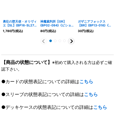
勇壮の堕天使・オリヴィ
神魔裁判所【GR】
ガザニアフォックス
エ【SL】{BP16-SL27}
{BP02-094}《ビショッ
【BR】{BP13-016}《エ
《ニュートラル》
プ》
ルフ》
1,780
円
(税込)
80
円
(税込)
30
円
(税込)
【商品の状態について】
※初めて購入される方は必ずご確
認下さい。
●カードの状態表記についての詳細は
こちら
●スリーブの状態表記についての詳細は
こちら
●デッキケースの状態表記についての詳細は
こちら