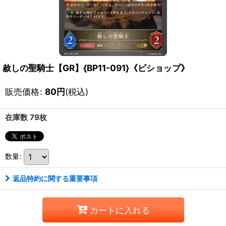
赦しの聖騎士【GR】{BP11-091}《ビショップ》
販売価格
:
80
円
(税込)
在庫数 79枚
数量
:
返品特約に関する重要事項
カートに入れる