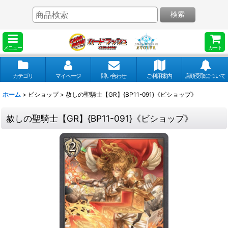
検索
メニュー
カート
カテゴリ
マイページ
問い合わせ
ご利用案内
店頭受取について
ホーム
>
ビショップ
>
赦しの聖騎士【GR】{BP11-091}《ビショップ》
赦しの聖騎士【GR】{BP11-091}《ビショップ》