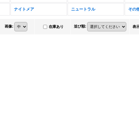
ナイトメア
ニュートラル
その
画像
:
並び順
:
在庫あり
表