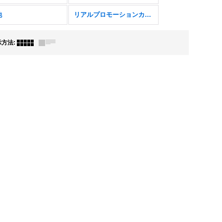
他
リアルプロモーションカード
示方法
: