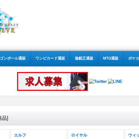
ゴンボール通販
ワンピカード通販
遊戯王通販
MTG通販
ポケ
商品
]
エルフ
ロイヤル
ウィ