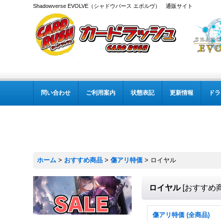
Shadowverse EVOLVE（シャドウバース エボルヴ） 通販サイト
問い合わせ
ご利用案内
状態表記
更新情報
ドラ
ホーム
>
おすすめ商品
>
傷アリ特価
>
ロイヤル
ロイヤル
[
おすすめ
傷アリ特価 (全商品)