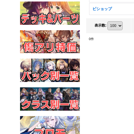
ビショップ
表示数
:
0
件