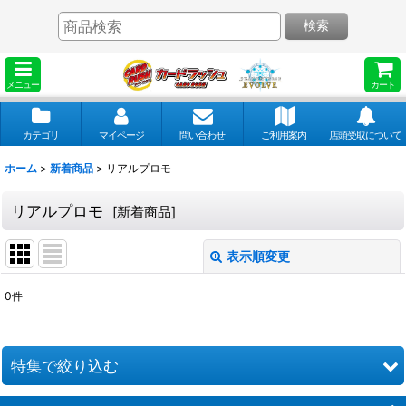
検索
メニュー
カート
カテゴリ
マイページ
問い合わせ
ご利用案内
店頭受取について
ホーム
>
新着商品
>
リアルプロモ
リアルプロモ
[
新着商品
]
表示順変更
閉じる
0
件
表示数
:
並び順
:
特集で絞り込む