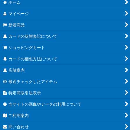
絞り込む
ホーム
ブースターパック第21弾「Academy Royale/アカデミー・ロワ
イヤル」
マイページ
ブースターパック第20弾「絶傑を継ぐ者」
新着商品
ブースターパック第19弾「天魔八虐」
カードの状態表記について
コラボパック「プリンセスコネクト！Re:Dive」
ショッピングカート
プレミアムカードセット「プリンセスコネクト！Re:Dive」
カードの梱包方法について
店舗案内
ブースターパック第18弾「新約都市・透京」
最近チェックしたアイテム
EXビギナーデッキ
特定商取引法表示
ブースターパック第17弾「ConvergentDestinies/コンヴァージ
ェント・ディスティニー」
当サイトの画像やデータの利用について
EXコラボパック「アイドルマスター シンデレラガールズ」
ご利用案内
ブースターパック第16弾「新たなる創世」
問い合わせ