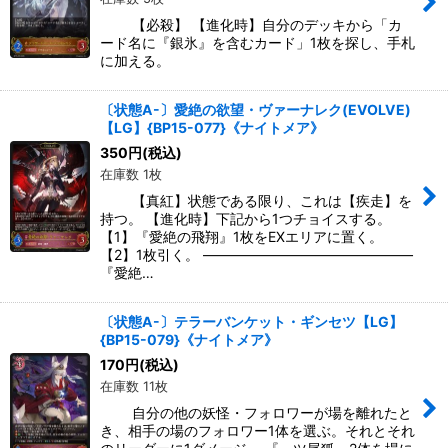
【必殺】 【進化時】自分のデッキから「カ
ード名に『銀氷』を含むカード」1枚を探し、手札
に加える。
〔状態A-〕愛絶の欲望・ヴァーナレク(EVOLVE)
【LG】{BP15-077}《ナイトメア》
350
円
(税込)
在庫数 1枚
【真紅】状態である限り、これは【疾走】を
持つ。 【進化時】下記から1つチョイスする。
【1】『愛絶の飛翔』1枚をEXエリアに置く。
【2】1枚引く。 ―――――――――――――――
『愛絶…
〔状態A-〕テラーバンケット・ギンセツ【LG】
{BP15-079}《ナイトメア》
170
円
(税込)
在庫数 11枚
自分の他の妖怪・フォロワーが場を離れたと
き、相手の場のフォロワー1体を選ぶ。それとそれ