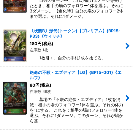
自分のターン中、これが能力ダメージを受け
たとき、相手の場のフォロワー1体を選ぶ。それに
3ダメージ。 【進化時】自分の場のフォロワー2体
まで選ぶ。それに1ダメージ。
〔状態B〕形代(トークン)【プレミアム】{BP15-
P33}《ウィッチ》
180
円
(税込)
在庫数 1枚
1枚引く。自分の手札1枚を捨てる。
絶命の不殺・エズディア【LG】{BP15-001}《エ
ルフ》
80
円
(税込)
在庫数 46枚
墓場の『不殺の絶傑・エズディア』1枚を消
滅：相手の場のフォロワー1体を選ぶ。それの体力
を1にする。 これを：相手の場のフォロワー1体を
選ぶ。それに1ダメージ。このターン、それが場か
ら墓…