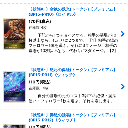
〔状態A-〕空絶の残光(トークン)【プレミアム】
{BP15-PR10}《ロイヤル》
170
円
(税込)
在庫数 4枚
下記から1つチョイスする。相手の墓場が10
枚以上なら、代わりに2つまで。 【1】相手の場の
フォロワー1体を選ぶ。それに3ダメージ。相手の
墓場が10枚以上なら、代わりに8ダメージ。【2】
…
〔状態A-〕絶尽の偽証(トークン)【プレミアム】
{BP15-PR11}《ウィッチ》
110
円
(税込)
在庫数 14枚
自分の墓場の元のコスト3以下の絶傑・魔法
使い・フォロワー1枚を選ぶ。それを場に出す。
〔状態A-〕奏絶の独唱(トークン)【プレミアム】
{BP15-PR12}《ウィッチ》
110
円
(税込)