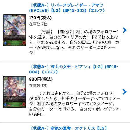
〔状態A-〕リバースブレイダー・アマツ
(EVOLVE)【LG】{BP15-003}《エルフ》
170
円
(税込)
在庫数 7枚
【守護】 【進化時】相手の場のフォロワー1
体を選ぶ。自分のEXエリアのカードが3枚以上な
ら、それを破壊する。自分のEXエリアの妖精・カ
ードが3枚以上なら、それのリーダーに2ダメー
ジ。
〔状態A-〕凍土の女王・ピアシィ【LG】{BP15-
004}《エルフ》
830
円
(税込)
在庫数 1枚
：これは進化する。 自分の場のフォロワー
が進化したとき、相手のリーダーすべてに1ダメー
ジ。相手の場のフォロワーすべてに2ダメージ。
自分のリーダーは+1する。 自分のエボルヴデッキ
の表向…
〔状態A-〕空絶の簒奪・オクトリス【LG】