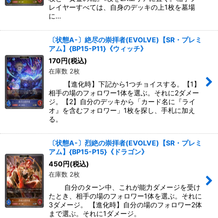
レイヤーすべては、自身のデッキの上1枚を墓場
に…
〔状態A-〕絶尽の崇拝者(EVOLVE)【SR・プレミ
アム】{BP15-P11}《ウィッチ》
170
円
(税込)
在庫数 2枚
【進化時】下記から1つチョイスする。【1】
相手の場のフォロワー1体を選ぶ。それに2ダメー
ジ。【2】自分のデッキから「カード名に『ライ
オ』を含むフォロワー」1枚を探し、手札に加え
る。
〔状態A-〕烈絶の崇拝者(EVOLVE)【SR・プレミ
アム】{BP15-P15}《ドラゴン》
450
円
(税込)
在庫数 2枚
自分のターン中、これが能力ダメージを受け
たとき、相手の場のフォロワー1体を選ぶ。それに
3ダメージ。 【進化時】自分の場のフォロワー2体
まで選ぶ。それに1ダメージ。