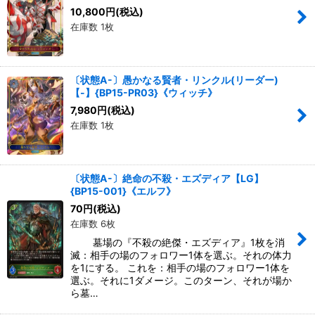
10,800
円
(税込)
在庫数 1枚
〔状態A-〕愚かなる賢者・リンクル(リーダー)
【-】{BP15-PR03}《ウィッチ》
7,980
円
(税込)
在庫数 1枚
〔状態A-〕絶命の不殺・エズディア【LG】
{BP15-001}《エルフ》
70
円
(税込)
在庫数 6枚
墓場の『不殺の絶傑・エズディア』1枚を消
滅：相手の場のフォロワー1体を選ぶ。それの体力
を1にする。 これを：相手の場のフォロワー1体を
選ぶ。それに1ダメージ。このターン、それが場か
ら墓…