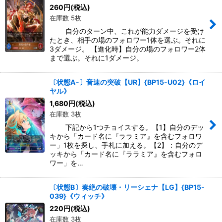
絞り込む
260
円
(税込)
在庫数 5枚
自分のターン中、これが能力ダメージを受け
たとき、相手の場のフォロワー1体を選ぶ。それに
3ダメージ。 【進化時】自分の場のフォロワー2体
まで選ぶ。それに1ダメージ。
〔状態A-〕音速の突破【UR】{BP15-U02}《ロイ
ヤル》
1,680
円
(税込)
在庫数 3枚
下記から1つチョイスする。【1】自分のデッ
キから「カード名に『ララミア』を含むフォロワ
ー」1枚を探し、手札に加える。【2】：自分のデ
ッキから「カード名に『ララミア』を含むフォロ
ワー」を…
〔状態B〕奏絶の破壊・リーシェナ【LG】{BP15-
039}《ウィッチ》
220
円
(税込)
在庫数 3枚