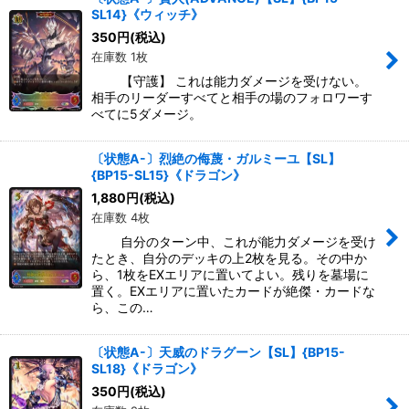
SL14}《ウィッチ》
350
円
(税込)
在庫数 1枚
【守護】 これは能力ダメージを受けない。
相手のリーダーすべてと相手の場のフォロワーす
べてに5ダメージ。
〔状態A-〕烈絶の侮蔑・ガルミーユ【SL】
{BP15-SL15}《ドラゴン》
1,880
円
(税込)
在庫数 4枚
自分のターン中、これが能力ダメージを受け
たとき、自分のデッキの上2枚を見る。その中か
ら、1枚をEXエリアに置いてよい。残りを墓場に
置く。EXエリアに置いたカードが絶傑・カードな
ら、この…
〔状態A-〕天威のドラグーン【SL】{BP15-
SL18}《ドラゴン》
350
円
(税込)