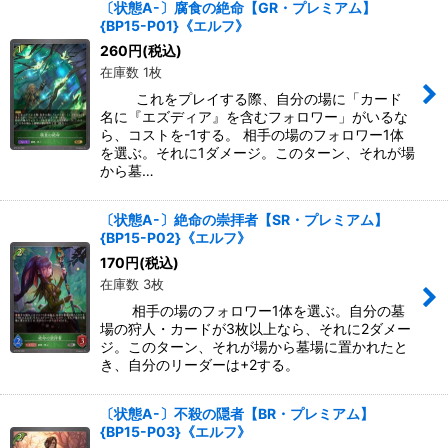
〔状態A-〕腐食の絶命【GR・プレミアム】
{BP15-P01}《エルフ》
260
円
(税込)
在庫数 1枚
これをプレイする際、自分の場に「カード
名に『エズディア』を含むフォロワー」がいるな
ら、コストを-1する。 相手の場のフォロワー1体
を選ぶ。それに1ダメージ。このターン、それが場
から墓…
〔状態A-〕絶命の崇拝者【SR・プレミアム】
{BP15-P02}《エルフ》
170
円
(税込)
在庫数 3枚
相手の場のフォロワー1体を選ぶ。自分の墓
場の狩人・カードが3枚以上なら、それに2ダメー
ジ。このターン、それが場から墓場に置かれたと
き、自分のリーダーは+2する。
〔状態A-〕不殺の隠者【BR・プレミアム】
{BP15-P03}《エルフ》