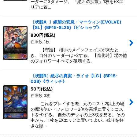
ーダーに3ダメージ。 『絶叫の拡散』1枚をEXエ
リアに置…
〔状態A-〕絶望の安息・マーウィン(EVOLVE)
【SL】{BP15-SL25}《ビショップ》
830
円
(税込)
在庫数 1枚
【守護】 相手のメインフェイズが来たと
き、自分のリーダーは+2する。 【進化時】場の他
のフォロワーすべてを破壊する。
〔状態B〕絶尽の真実・ライオ【LG】{BP15-
038}《ウィッチ》
50
円
(税込)
在庫数 3枚
これをプレイする際、元のコスト2以上の場
の魔法使い・フォロワー3体を墓場に置く：コス
トを-9する。 自分のデッキの上3枚を見る。その
中から、1枚をEXエリアに置いてよい。残りを好
きな順…