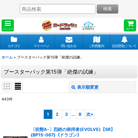
検索
メニュー
カート
カテゴリ
マイページ
問い合わせ
ご利用案内
店頭受取について
ホーム
>
ブースターパック第15弾「絶傑の試練」
ブースターパック第15弾「絶傑の試練」
表示順変更
閉じる
443
件
表示数
:
1
2
3
...
8
次
»
並び順
:
〔状態A-〕烈絶の崇拝者(EVOLVE)【SR】
{BP15-067}《ドラゴン》