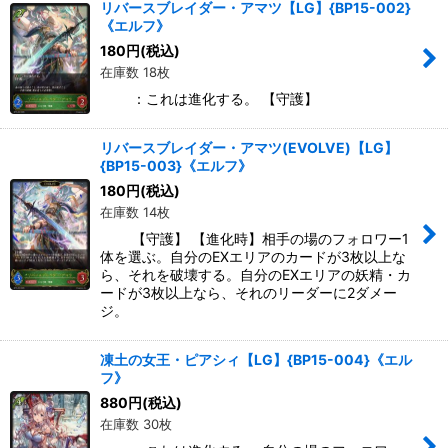
リバースブレイダー・アマツ【LG】{BP15-002}
《エルフ》
180
円
(税込)
在庫数 18枚
：これは進化する。 【守護】
リバースブレイダー・アマツ(EVOLVE)【LG】
{BP15-003}《エルフ》
180
円
(税込)
在庫数 14枚
【守護】 【進化時】相手の場のフォロワー1
体を選ぶ。自分のEXエリアのカードが3枚以上な
ら、それを破壊する。自分のEXエリアの妖精・カ
ードが3枚以上なら、それのリーダーに2ダメー
ジ。
凍土の女王・ピアシィ【LG】{BP15-004}《エル
フ》
880
円
(税込)
在庫数 30枚