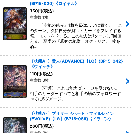
{BP15-020}《ロイヤル》
350
円
(税込)
在庫数 1枚
『空絶の残光』1枚をEXエリアに置く。 ：こ
のターン、次に自分が財宝・カードをプレイする
際、コストを-2する。この能力は1ターンに2回使
える。 墓場の『簒奪の絶傑・オクトリス』1枚を
消…
〔状態A-〕貴人(ADVANCE)【LG】{BP15-042}
《ウィッチ》
110
円
(税込)
在庫数 3枚
【守護】 これは能力ダメージを受けない。
相手のリーダーすべてと相手の場のフォロワーす
べてに5ダメージ。
〔状態A-〕ブリザードハート・フィルレイン
(EVOLVE)【LG】{BP15-059}《ドラゴン》
260
円
(税込)
在庫数 5枚