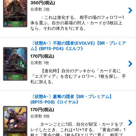
350
円
(税込)
在庫数 2枚
：これは進化する。 相手の場のフォロワー1
体を選ぶ。自分の墓場の狩人・カードが3枚以上
なら、それの体力を1にする。
〔状態A-〕不殺の隠者(EVOLVE)【BR・プレミア
ム】{BP15-P04}《エルフ》
170
円
(税込)
在庫数 1枚
【進化時】自分のデッキから「カード名に
『エズディア』を含むフォロワー」1枚を探し、手
札に加える。
〔状態A-〕簒奪の隠者【BR・プレミアム】
{BP15-P08}《ロイヤル》
170
円
(税込)
在庫数 8枚
ターンごとに1回、自分が財宝・カードをプ
レイしたとき、これは+1/+1する。 『黄金の杯』1
枚と『黄金の靴』1枚をEXエリアに置く。相手プ