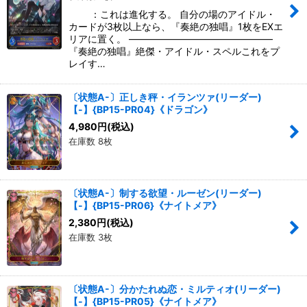
：これは進化する。 自分の場のアイドル・
カードが3枚以上なら、『奏絶の独唱』1枚をEXエ
リアに置く。 ―――――――――――――――
『奏絶の独唱』絶傑・アイドル・スペルこれをプ
レイす…
〔状態A-〕正しき秤・イランツァ(リーダー)
【-】{BP15-PR04}《ドラゴン》
4,980
円
(税込)
在庫数 8枚
〔状態A-〕制する欲望・ルーゼン(リーダー)
【-】{BP15-PR06}《ナイトメア》
2,380
円
(税込)
在庫数 3枚
〔状態A-〕分かたれぬ恋・ミルティオ(リーダー)
【-】{BP15-PR05}《ナイトメア》