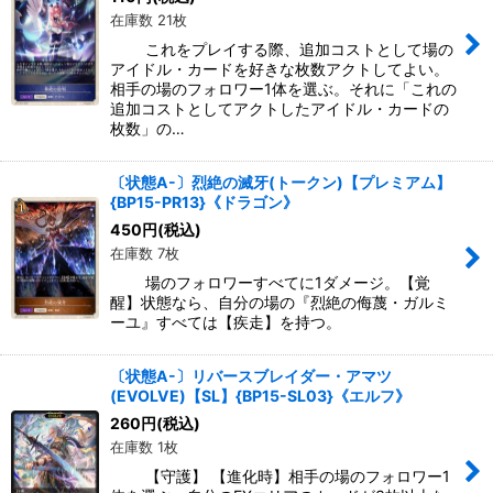
在庫数 21枚
これをプレイする際、追加コストとして場の
アイドル・カードを好きな枚数アクトしてよい。
相手の場のフォロワー1体を選ぶ。それに「これの
追加コストとしてアクトしたアイドル・カードの
枚数」の…
〔状態A-〕烈絶の滅牙(トークン)【プレミアム】
{BP15-PR13}《ドラゴン》
450
円
(税込)
在庫数 7枚
場のフォロワーすべてに1ダメージ。【覚
醒】状態なら、自分の場の『烈絶の侮蔑・ガルミ
ーユ』すべては【疾走】を持つ。
〔状態A-〕リバースブレイダー・アマツ
(EVOLVE)【SL】{BP15-SL03}《エルフ》
260
円
(税込)
在庫数 1枚
【守護】 【進化時】相手の場のフォロワー1