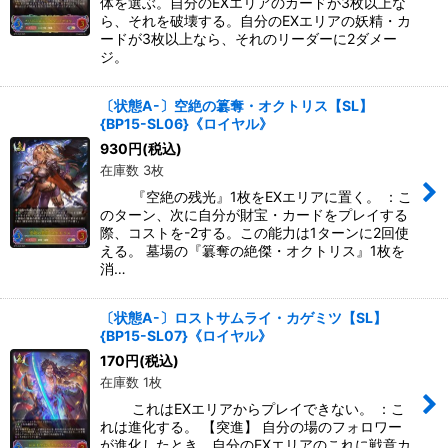
体を選ぶ。自分のEXエリアのカードが3枚以上な
ら、それを破壊する。自分のEXエリアの妖精・カ
ードが3枚以上なら、それのリーダーに2ダメー
ジ。
〔状態A-〕空絶の簒奪・オクトリス【SL】
{BP15-SL06}《ロイヤル》
930
円
(税込)
在庫数 3枚
『空絶の残光』1枚をEXエリアに置く。 ：こ
のターン、次に自分が財宝・カードをプレイする
際、コストを-2する。この能力は1ターンに2回使
える。 墓場の『簒奪の絶傑・オクトリス』1枚を
消…
〔状態A-〕ロストサムライ・カゲミツ【SL】
{BP15-SL07}《ロイヤル》
170
円
(税込)
在庫数 1枚
これはEXエリアからプレイできない。 ：こ
れは進化する。 【突進】 自分の場のフォロワー
が進化したとき、自分のEXエリアのこれに戦意カ