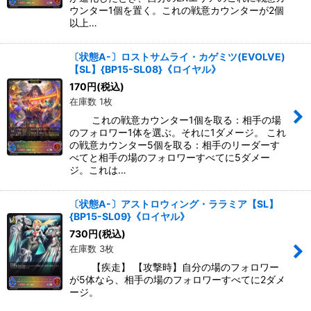
ウンター1個を置く。これの戦意カウンターが2個
以上…
〔状態A-〕ロストサムライ・カゲミツ(EVOLVE)
【SL】{BP15-SL08}《ロイヤル》
170
円
(税込)
在庫数 1枚
これの戦意カウンター1個を取る：相手の場
のフォロワー1体を選ぶ。それに1ダメージ。 これ
の戦意カウンター5個を取る：相手のリーダーす
べてと相手の場のフォロワーすべてに5ダメー
ジ。これは…
〔状態A-〕アストロウィング・ララミア【SL】
{BP15-SL09}《ロイヤル》
730
円
(税込)
在庫数 3枚
【疾走】 【攻撃時】自分の場のフォロワー
が5体なら、相手の場のフォロワーすべてに2ダメ
ージ。