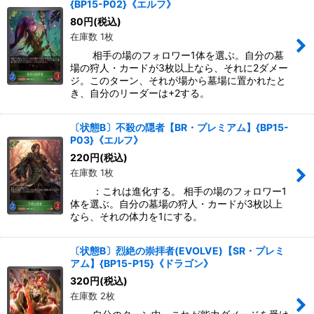
{BP15-P02}《エルフ》
80
円
(税込)
在庫数 1枚
相手の場のフォロワー1体を選ぶ。自分の墓
場の狩人・カードが3枚以上なら、それに2ダメー
ジ。このターン、それが場から墓場に置かれたと
き、自分のリーダーは+2する。
〔状態B〕不殺の隠者【BR・プレミアム】{BP15-
P03}《エルフ》
220
円
(税込)
在庫数 1枚
：これは進化する。 相手の場のフォロワー1
体を選ぶ。自分の墓場の狩人・カードが3枚以上
なら、それの体力を1にする。
〔状態B〕烈絶の崇拝者(EVOLVE)【SR・プレミ
アム】{BP15-P15}《ドラゴン》
320
円
(税込)
在庫数 2枚