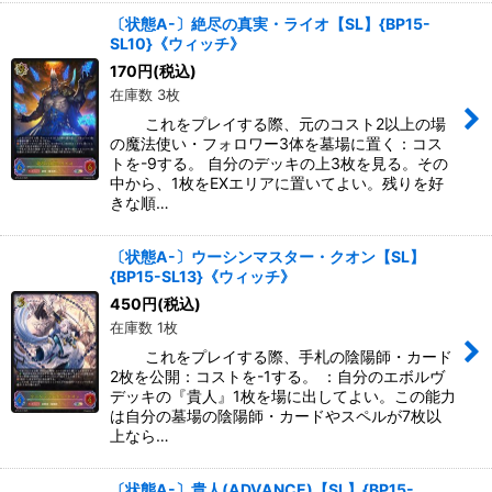
〔状態A-〕絶尽の真実・ライオ【SL】{BP15-
SL10}《ウィッチ》
170
円
(税込)
在庫数 3枚
これをプレイする際、元のコスト2以上の場
の魔法使い・フォロワー3体を墓場に置く：コス
トを-9する。 自分のデッキの上3枚を見る。その
中から、1枚をEXエリアに置いてよい。残りを好
きな順…
〔状態A-〕ウーシンマスター・クオン【SL】
{BP15-SL13}《ウィッチ》
450
円
(税込)
在庫数 1枚
これをプレイする際、手札の陰陽師・カード
2枚を公開：コストを-1する。 ：自分のエボルヴ
デッキの『貴人』1枚を場に出してよい。この能力
は自分の墓場の陰陽師・カードやスペルが7枚以
上なら…
〔状態A-〕貴人(ADVANCE)【SL】{BP15-