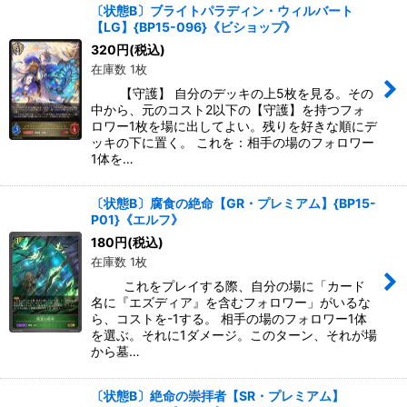
〔状態B〕ブライトパラディン・ウィルバート
【LG】{BP15-096}《ビショップ》
320
円
(税込)
在庫数 1枚
【守護】 自分のデッキの上5枚を見る。その
中から、元のコスト2以下の【守護】を持つフォ
ロワー1枚を場に出してよい。残りを好きな順にデ
ッキの下に置く。 これを：相手の場のフォロワー
1体を…
〔状態B〕腐食の絶命【GR・プレミアム】{BP15-
P01}《エルフ》
180
円
(税込)
在庫数 1枚
これをプレイする際、自分の場に「カード
名に『エズディア』を含むフォロワー」がいるな
ら、コストを-1する。 相手の場のフォロワー1体
を選ぶ。それに1ダメージ。このターン、それが場
から墓…
〔状態B〕絶命の崇拝者【SR・プレミアム】