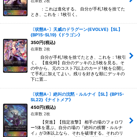
在庫数 2枚
：これは進化する。 自分が手札1枚を捨てた
とき、これを：1枚引く。
〔状態A-〕天威のドラグーン(EVOLVE)【SL】
{BP15-SL19}《ドラゴン》
350
円
(税込)
在庫数 2枚
自分が手札1枚を捨てたとき、これを：1枚引
く。 【進化時】自分のデッキの上5枚を見る。そ
の中から、元のコスト7以上のカード1枚を公開し
て手札に加えてよい。残りを好きな順にデッキの
下に置…
〔状態A-〕絶叫の沈黙・ルルナイ【SL】{BP15-
SL22}《ナイトメア》
450
円
(税込)
在庫数 2枚
【突進】【指定攻撃】 相手の場のフォロワ
ー1体を選ぶ。自分の場の『絶叫の残響・ルルナ
イ』が3体以上なら、それを破壊する。それのリ