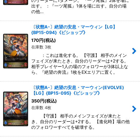
のリーダーに1ダメージ。 『一ツ尾狐』2体を場に
出す。 ：『一ツ尾狐』1体を場に出す。自分の場
の他…
〔状態A-〕絶望の安息・マーウィン【LG】
{BP15-094}《ビショップ》
170
円
(税込)
在庫数 3枚
：これは進化する。 【守護】 相手のメイン
フェイズが来たとき、自分のリーダーは+2する。
相手プレイヤー1人の場のフォロワーが3体以上な
ら、『絶望の奔流』1枚をEXエリアに置く。
〔状態A-〕絶望の安息・マーウィン(EVOLVE)
【LG】{BP15-095}《ビショップ》
350
円
(税込)
在庫数 4枚
【守護】 相手のメインフェイズが来たと
き、自分のリーダーは+2する。 【進化時】場の他
のフォロワーすべてを破壊する。