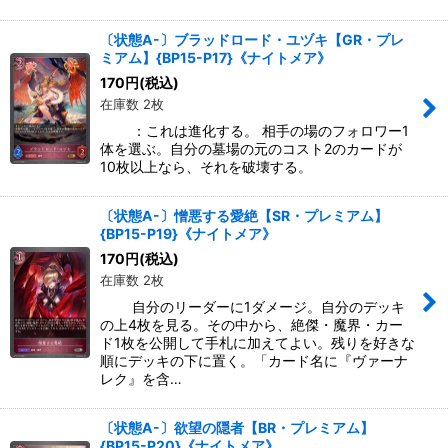
〔状態A-〕ブラッドロード・ユヅキ【GR・プレ
ミアム】{BP15-P17}《ナイトメア》
170
円
(税込)
在庫数 2枚
：これは進化する。 相手の場のフォロワー1
体を選ぶ。自分の墓場の元のコスト2のカードが
10枚以上なら、それを破壊する。
〔状態A-〕憎悪する愛絶【SR・プレミアム】
{BP15-P19}《ナイトメア》
170
円
(税込)
在庫数 2枚
自分のリーダーに1ダメージ。自分のデッキ
の上4枚を見る。その中から、絶傑・魔界・カー
ド1枚を公開して手札に加えてよい。残りを好きな
順にデッキの下に置く。「カード名に『ヴァーナ
レク』を含…
〔状態A-〕欲望の隠者【BR・プレミアム】
{BP15-P20}《ナイトメア》