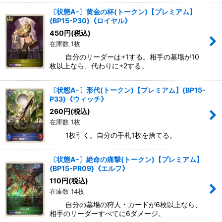
〔状態A-〕黄金の杯(トークン)【プレミアム】
{BP15-P30}《ロイヤル》
450
円
(税込)
在庫数 1枚
自分のリーダーは+1する。相手の墓場が10
枚以上なら、代わりに+2する。
〔状態A-〕形代(トークン)【プレミアム】{BP15-
P33}《ウィッチ》
260
円
(税込)
在庫数 1枚
1枚引く。自分の手札1枚を捨てる。
〔状態A-〕絶命の痛撃(トークン)【プレミアム】
{BP15-PR09}《エルフ》
110
円
(税込)
在庫数 14枚
自分の墓場の狩人・カードが6枚以上なら、
相手のリーダーすべてに6ダメージ。