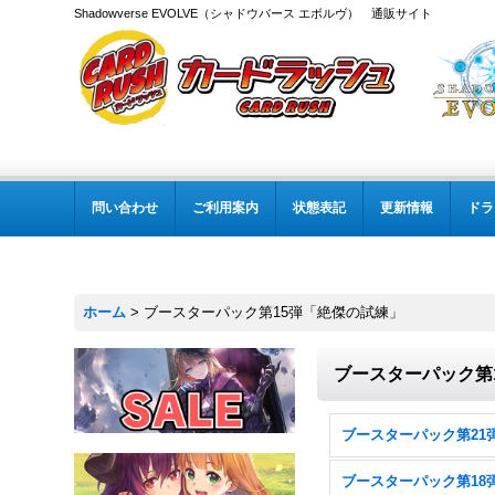
Shadowverse EVOLVE（シャドウバース エボルヴ） 通販サイト
問い合わせ
ご利用案内
状態表記
更新情報
ドラ
ホーム
>
ブースターパック第15弾「絶傑の試練」
ブースターパック第