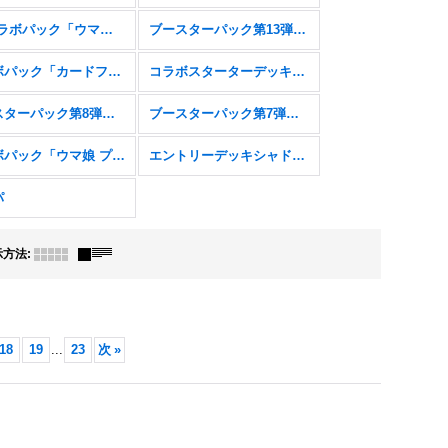
EXコラボパック「ウマ娘 プリティーダービー」
ブースターパック第13弾「暗黒降誕」
コラボパック「カードファイト!! ヴァンガード」
コラボスターターデッキ「聖域の騎士団」「黙示録の炎」
ブースターパック第8弾「次元混沌」
ブースターパック第7弾「森羅鋼鉄」
コラボパック「ウマ娘 プリティーダービー」
エントリーデッキシャドウバースＦ
パ
示方法
:
18
19
...
23
次
»