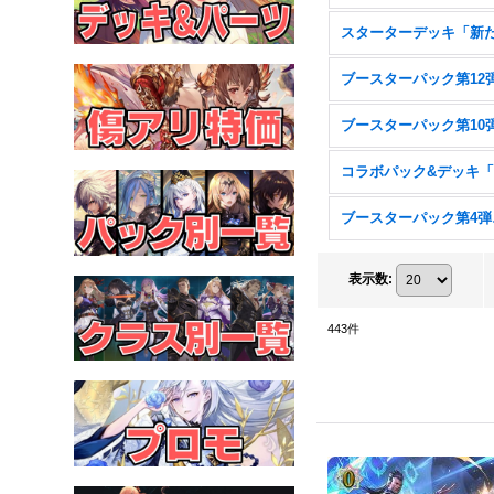
ブー
表示数
:
443
件