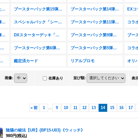
スターターデッキ「新たなる戦場」「燃え尽きぬ炎」
ブースターパック第15弾「絶傑の試練」
ブースターパック第14弾「夢幻の饗宴」
ブースターパック第12弾「黒鉄の侵略者」
スペシャルパック「シーサイド・メモリーズ」
ブースターパック第11弾「宿命の弾丸」
ブースターパック第10弾「Gods of the Arcana」
DXスターターデッキ「学院に咲く双華」「武なる雷鳴」
ブースターパック第9弾「光影の二重奏」
コラボパック&デッキ「アイドルマスター シンデレラガールズ」
ブースターパック第6弾「絶対なる覇者」
ブースターパック第5弾「永劫なる絶傑」
スターパック第4弾「天星神話」
鑑定済カード
リアルプロモ
オリ
画像
:
並び順
:
在庫あり
表
«
前
1
...
9
10
11
12
13
14
15
16
17
陰陽の秘法【UR】{BP15-U03}《ウィッチ》
980円
(税込)