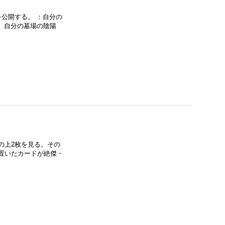
公開する。 ：自分の
。自分の墓場の陰陽
上2枚を見る。その
に置いたカードが絶傑・