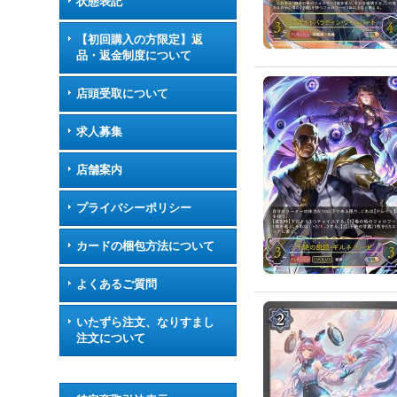
状態表記
【初回購入の方限定】返
品・返金制度について
店頭受取について
求人募集
店舗案内
プライバシーポリシー
カードの梱包方法について
よくあるご質問
いたずら注文、なりすまし
注文について