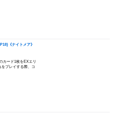
-P18}《ナイトメア》
カード1枚をEXエリ
れをプレイする際、コ