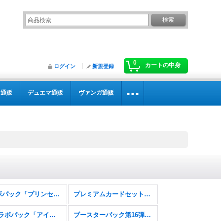
0
カートの中身
ログイン
新規登録
カ通販
デュエマ通販
ヴァンガ通販
コラボパック「プリンセスコネクト！Re:Dive」
プレミアムカードセット「プリンセスコネクト！Re:Dive」
EXコラボパック「アイドルマスター シンデレラガールズ」
ブースターパック第16弾「新たなる創世」