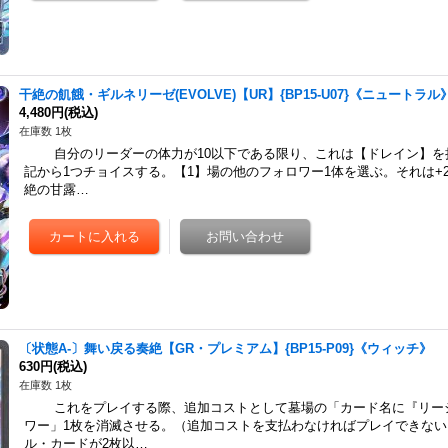
干絶の飢餓・ギルネリーゼ(EVOLVE)【UR】{BP15-U07}《ニュートラル
4,480円
(税込)
在庫数 1枚
自分のリーダーの体力が10以下である限り、これは【ドレイン】を持
記から1つチョイスする。【1】場の他のフォロワー1体を選ぶ。それは+2/
絶の甘露…
〔状態A-〕舞い戻る奏絶【GR・プレミアム】{BP15-P09}《ウィッチ》
630円
(税込)
在庫数 1枚
これをプレイする際、追加コストとして墓場の「カード名に『リー
ワー」1枚を消滅させる。（追加コストを支払わなければプレイできない
ル・カードが2枚以…