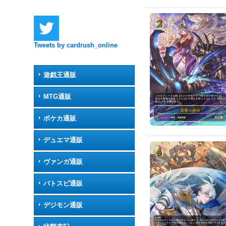
Tweets by cardrush_online
遊戯王通販
MTG通販
ポケカ通販
デュエマ通販
ヴァンガ通販
バトスピ通販
デジモン通販