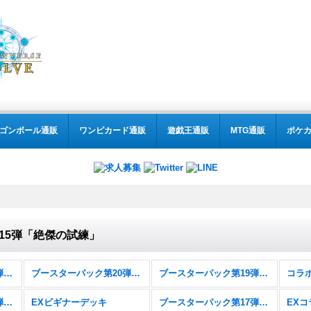
ゴンボール通販
ワンピカード通販
遊戯王通販
MTG通販
ポケ
15弾「絶傑の試練」
ブースターパック第21弾「Academy Royale/アカデミー・ロワイヤル」
ブースターパック第20弾「絶傑を継ぐ者」
ブースターパック第19弾「天魔八虐」
ブースターパック第18弾「新約都市・透京」
EXビギナーデッキ
ブースターパック第17弾「ConvergentDestinies/コンヴァージェント・ディスティニー」