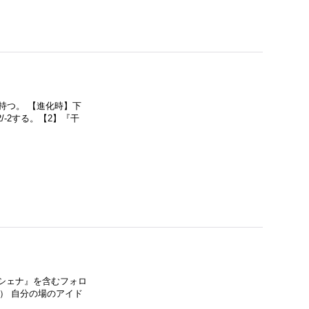
》
つ。 【進化時】下
-2する。【2】『干
シェナ』を含むフォロ
） 自分の場のアイド