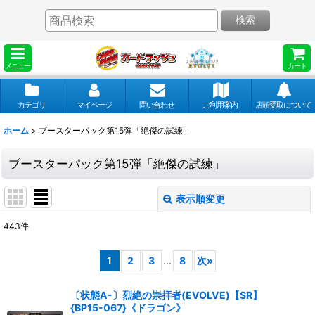
検索
メニュー
カート
カテゴリ
マイページ
問い合わせ
ご利用案内
店頭受取について
ホーム
>
ブースターパック第15弾「絶傑の試練」
ブースターパック第15弾「絶傑の試練」
表示順変更
閉じる
443
件
表示数
:
1
2
3
...
8
次
»
並び順
:
〔状態A-〕烈絶の崇拝者(EVOLVE)【SR】
{BP15-067}《ドラゴン》