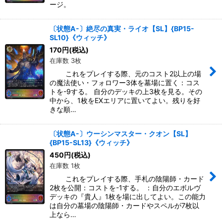
ージ。
〔状態A-〕絶尽の真実・ライオ【SL】{BP15-
SL10}《ウィッチ》
170
円
(税込)
在庫数 3枚
これをプレイする際、元のコスト2以上の場
の魔法使い・フォロワー3体を墓場に置く：コス
トを-9する。 自分のデッキの上3枚を見る。その
中から、1枚をEXエリアに置いてよい。残りを好
きな順…
〔状態A-〕ウーシンマスター・クオン【SL】
{BP15-SL13}《ウィッチ》
450
円
(税込)
在庫数 1枚
これをプレイする際、手札の陰陽師・カード
2枚を公開：コストを-1する。 ：自分のエボルヴ
デッキの『貴人』1枚を場に出してよい。この能力
は自分の墓場の陰陽師・カードやスペルが7枚以
上なら…