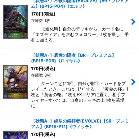
〔状態A-〕不殺の隠者(EVOLVE)【BR・プレミア
ム】{BP15-P04}《エルフ》
170
円
(税込)
在庫数 1枚
【進化時】自分のデッキから「カード名に
『エズディア』を含むフォロワー」1枚を探し、手
札に加える。
〔状態A-〕簒奪の隠者【BR・プレミアム】
{BP15-P08}《ロイヤル》
170
円
(税込)
在庫数 8枚
ターンごとに1回、自分が財宝・カードをプ
レイしたとき、これは+1/+1する。 『黄金の杯』1
枚と『黄金の靴』1枚をEXエリアに置く。相手プ
レイヤーすべては、自身のデッキの上1枚を墓場
に…
〔状態A-〕絶尽の崇拝者(EVOLVE)【SR・プレミ
アム】{BP15-P11}《ウィッチ》
170
円
(税込)