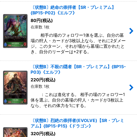
〔状態B〕絶命の崇拝者【SR・プレミアム】
{BP15-P02}《エルフ》
80
円
(税込)
在庫数 1枚
相手の場のフォロワー1体を選ぶ。自分の墓
場の狩人・カードが3枚以上なら、それに2ダメー
ジ。このターン、それが場から墓場に置かれたと
き、自分のリーダーは+2する。
〔状態B〕不殺の隠者【BR・プレミアム】{BP15-
P03}《エルフ》
220
円
(税込)
在庫数 1枚
：これは進化する。 相手の場のフォロワー1
体を選ぶ。自分の墓場の狩人・カードが3枚以上
なら、それの体力を1にする。
〔状態B〕烈絶の崇拝者(EVOLVE)【SR・プレミ
アム】{BP15-P15}《ドラゴン》
320
円
(税込)