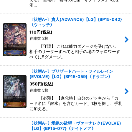
消…
〔状態A-〕貴人(ADVANCE)【LG】{BP15-042}
《ウィッチ》
110
円
(税込)
在庫数 3枚
【守護】 これは能力ダメージを受けない。
相手のリーダーすべてと相手の場のフォロワーす
べてに5ダメージ。
〔状態A-〕ブリザードハート・フィルレイン
(EVOLVE)【LG】{BP15-059}《ドラゴン》
350
円
(税込)
在庫数 5枚
【必殺】 【進化時】自分のデッキから「カ
ード名に『銀氷』を含むカード」1枚を探し、手札
に加える。
〔状態A-〕愛絶の欲望・ヴァーナレク(EVOLVE)
【LG】{BP15-077}《ナイトメア》