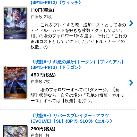
{BP15-PR12}《ウィッチ》
110
円
(税込)
在庫数 21枚
これをプレイする際、追加コストとして場の
アイドル・カードを好きな枚数アクトしてよい。
相手の場のフォロワー1体を選ぶ。それに「これの
追加コストとしてアクトしたアイドル・カードの
枚数」の…
〔状態A-〕烈絶の滅牙(トークン)【プレミアム】
{BP15-PR13}《ドラゴン》
450
円
(税込)
在庫数 7枚
場のフォロワーすべてに1ダメージ。【覚
醒】状態なら、自分の場の『烈絶の侮蔑・ガルミ
ーユ』すべては【疾走】を持つ。
〔状態A-〕リバースブレイダー・アマツ
(EVOLVE)【SL】{BP15-SL03}《エルフ》
260
円
(税込)
在庫数 1枚