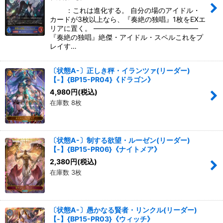
：これは進化する。 自分の場のアイドル・
カードが3枚以上なら、『奏絶の独唱』1枚をEXエ
リアに置く。 ―――――――――――――――
『奏絶の独唱』絶傑・アイドル・スペルこれをプ
レイす…
〔状態A-〕正しき秤・イランツァ(リーダー)
【-】{BP15-PR04}《ドラゴン》
4,980
円
(税込)
在庫数 8枚
〔状態A-〕制する欲望・ルーゼン(リーダー)
【-】{BP15-PR06}《ナイトメア》
2,380
円
(税込)
在庫数 3枚
〔状態A-〕愚かなる賢者・リンクル(リーダー)
【-】{BP15-PR03}《ウィッチ》