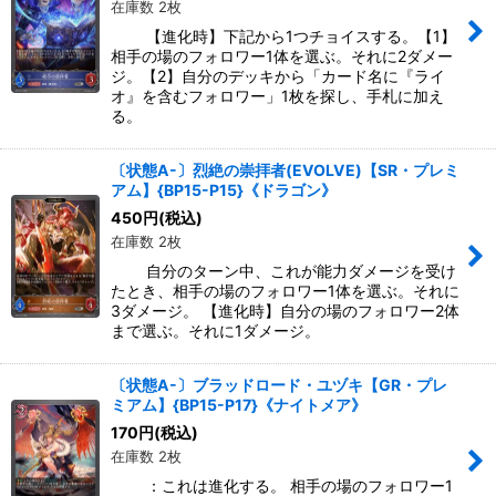
在庫数 2枚
【進化時】下記から1つチョイスする。【1】
相手の場のフォロワー1体を選ぶ。それに2ダメー
ジ。【2】自分のデッキから「カード名に『ライ
オ』を含むフォロワー」1枚を探し、手札に加え
る。
〔状態A-〕烈絶の崇拝者(EVOLVE)【SR・プレミ
アム】{BP15-P15}《ドラゴン》
450
円
(税込)
在庫数 2枚
自分のターン中、これが能力ダメージを受け
たとき、相手の場のフォロワー1体を選ぶ。それに
3ダメージ。 【進化時】自分の場のフォロワー2体
まで選ぶ。それに1ダメージ。
〔状態A-〕ブラッドロード・ユヅキ【GR・プレ
ミアム】{BP15-P17}《ナイトメア》
170
円
(税込)
在庫数 2枚
：これは進化する。 相手の場のフォロワー1