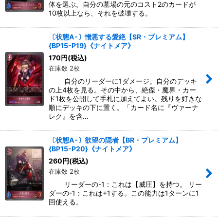
体を選ぶ。自分の墓場の元のコスト2のカードが
10枚以上なら、それを破壊する。
〔状態A-〕憎悪する愛絶【SR・プレミアム】
{BP15-P19}《ナイトメア》
170
円
(税込)
在庫数 2枚
自分のリーダーに1ダメージ。自分のデッキ
の上4枚を見る。その中から、絶傑・魔界・カー
ド1枚を公開して手札に加えてよい。残りを好きな
順にデッキの下に置く。「カード名に『ヴァーナ
レク』を含…
〔状態A-〕欲望の隠者【BR・プレミアム】
{BP15-P20}《ナイトメア》
260
円
(税込)
在庫数 2枚
リーダーの-1：これは【威圧】を持つ。 リー
ダーの-1：これは+1する。この能力は1ターンに1
回使える。