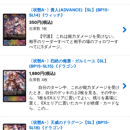
〔状態A-〕貴人(ADVANCE)【SL】{BP15-
SL14}《ウィッチ》
350
円
(税込)
在庫数 1枚
【守護】 これは能力ダメージを受けない。
相手のリーダーすべてと相手の場のフォロワーす
べてに5ダメージ。
〔状態A-〕烈絶の侮蔑・ガルミーユ【SL】
{BP15-SL15}《ドラゴン》
1,880
円
(税込)
在庫数 4枚
自分のターン中、これが能力ダメージを受け
たとき、自分のデッキの上2枚を見る。その中か
ら、1枚をEXエリアに置いてよい。残りを墓場に
置く。EXエリアに置いたカードが絶傑・カードな
ら、この…
〔状態A-〕天威のドラグーン【SL】{BP15-
SL18}《ドラゴン》