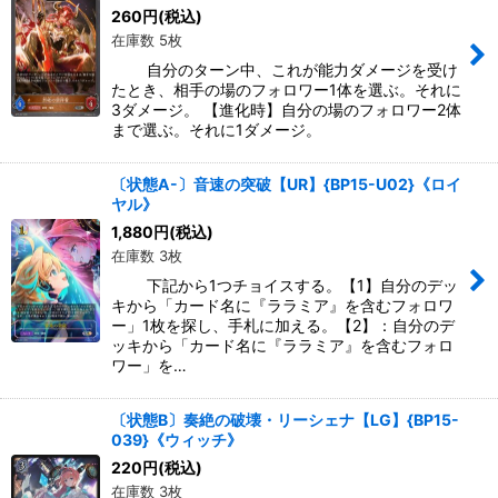
絞り込む
260
円
(税込)
在庫数 5枚
自分のターン中、これが能力ダメージを受け
たとき、相手の場のフォロワー1体を選ぶ。それに
3ダメージ。 【進化時】自分の場のフォロワー2体
まで選ぶ。それに1ダメージ。
〔状態A-〕音速の突破【UR】{BP15-U02}《ロイ
ヤル》
1,880
円
(税込)
在庫数 3枚
下記から1つチョイスする。【1】自分のデッ
キから「カード名に『ララミア』を含むフォロワ
ー」1枚を探し、手札に加える。【2】：自分のデ
ッキから「カード名に『ララミア』を含むフォロ
ワー」を…
〔状態B〕奏絶の破壊・リーシェナ【LG】{BP15-
039}《ウィッチ》
220
円
(税込)
在庫数 3枚