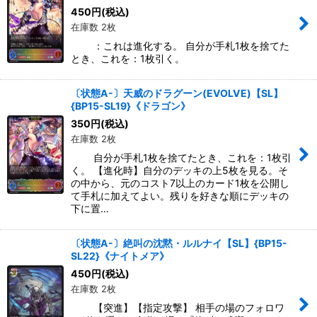
450
円
(税込)
在庫数 2枚
：これは進化する。 自分が手札1枚を捨てた
とき、これを：1枚引く。
〔状態A-〕天威のドラグーン(EVOLVE)【SL】
{BP15-SL19}《ドラゴン》
350
円
(税込)
在庫数 2枚
自分が手札1枚を捨てたとき、これを：1枚引
く。 【進化時】自分のデッキの上5枚を見る。そ
の中から、元のコスト7以上のカード1枚を公開し
て手札に加えてよい。残りを好きな順にデッキの
下に置…
〔状態A-〕絶叫の沈黙・ルルナイ【SL】{BP15-
SL22}《ナイトメア》
450
円
(税込)
在庫数 2枚
【突進】【指定攻撃】 相手の場のフォロワ