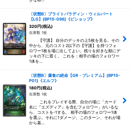
〔状態B〕ブライトパラディン・ウィルバート
【LG】{BP15-096}《ビショップ》
320
円
(税込)
在庫数 1枚
【守護】 自分のデッキの上5枚を見る。その
中から、元のコスト2以下の【守護】を持つフォ
ロワー1枚を場に出してよい。残りを好きな順にデ
ッキの下に置く。 これを：相手の場のフォロワー
1体を…
〔状態B〕腐食の絶命【GR・プレミアム】{BP15-
P01}《エルフ》
180
円
(税込)
在庫数 1枚
これをプレイする際、自分の場に「カード
名に『エズディア』を含むフォロワー」がいるな
ら、コストを-1する。 相手の場のフォロワー1体
を選ぶ。それに1ダメージ。このターン、それが場
から墓…