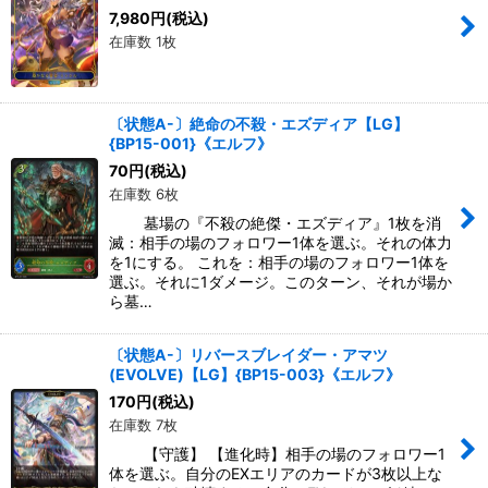
7,980
円
(税込)
在庫数 1枚
〔状態A-〕絶命の不殺・エズディア【LG】
{BP15-001}《エルフ》
70
円
(税込)
在庫数 6枚
墓場の『不殺の絶傑・エズディア』1枚を消
滅：相手の場のフォロワー1体を選ぶ。それの体力
を1にする。 これを：相手の場のフォロワー1体を
選ぶ。それに1ダメージ。このターン、それが場か
ら墓…
〔状態A-〕リバースブレイダー・アマツ
(EVOLVE)【LG】{BP15-003}《エルフ》
170
円
(税込)
在庫数 7枚
【守護】 【進化時】相手の場のフォロワー1
体を選ぶ。自分のEXエリアのカードが3枚以上な