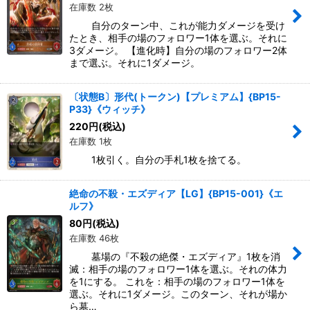
在庫数 2枚
自分のターン中、これが能力ダメージを受け
たとき、相手の場のフォロワー1体を選ぶ。それに
3ダメージ。 【進化時】自分の場のフォロワー2体
まで選ぶ。それに1ダメージ。
〔状態B〕形代(トークン)【プレミアム】{BP15-
P33}《ウィッチ》
220
円
(税込)
在庫数 1枚
1枚引く。自分の手札1枚を捨てる。
絶命の不殺・エズディア【LG】{BP15-001}《エ
ルフ》
80
円
(税込)
在庫数 46枚
墓場の『不殺の絶傑・エズディア』1枚を消
滅：相手の場のフォロワー1体を選ぶ。それの体力
を1にする。 これを：相手の場のフォロワー1体を
選ぶ。それに1ダメージ。このターン、それが場か
ら墓…