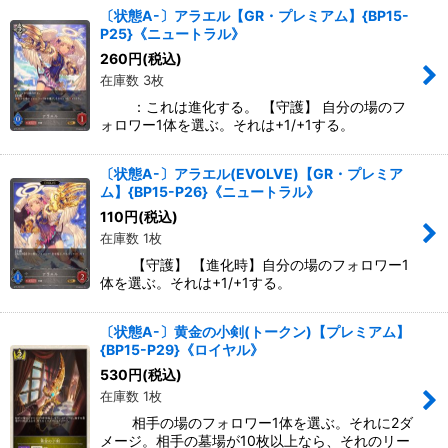
〔状態A-〕アラエル【GR・プレミアム】{BP15-
P25}《ニュートラル》
260
円
(税込)
在庫数 3枚
：これは進化する。 【守護】 自分の場のフ
ォロワー1体を選ぶ。それは+1/+1する。
〔状態A-〕アラエル(EVOLVE)【GR・プレミア
ム】{BP15-P26}《ニュートラル》
110
円
(税込)
在庫数 1枚
【守護】 【進化時】自分の場のフォロワー1
体を選ぶ。それは+1/+1する。
〔状態A-〕黄金の小剣(トークン)【プレミアム】
{BP15-P29}《ロイヤル》
530
円
(税込)
在庫数 1枚
相手の場のフォロワー1体を選ぶ。それに2ダ
メージ。相手の墓場が10枚以上なら、それのリー