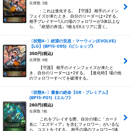
在庫数 3枚
：これは進化する。 【守護】 相手のメイン
フェイズが来たとき、自分のリーダーは+2する。
相手プレイヤー1人の場のフォロワーが3体以上な
ら、『絶望の奔流』1枚をEXエリアに置く。
〔状態A-〕絶望の安息・マーウィン(EVOLVE)
【LG】{BP15-095}《ビショップ》
350
円
(税込)
在庫数 4枚
【守護】 相手のメインフェイズが来たと
き、自分のリーダーは+2する。 【進化時】場の他
のフォロワーすべてを破壊する。
〔状態A-〕腐食の絶命【GR・プレミアム】
{BP15-P01}《エルフ》
260
円
(税込)
在庫数 1枚
これをプレイする際、自分の場に「カード
名に『エズディア』を含むフォロワー」がいるな
ら、コストを-1する。 相手の場のフォロワー1体