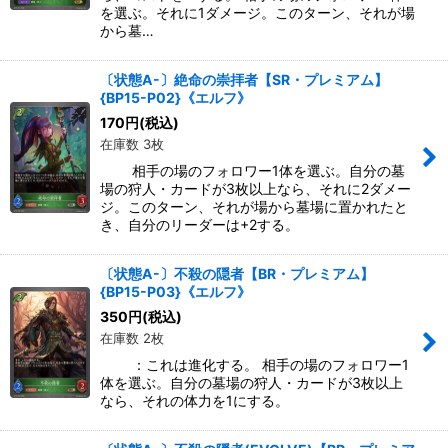
を選ぶ。それに1ダメージ。このターン、それが場
から墓…
〔状態A-〕絶命の崇拝者【SR・プレミアム】
{BP15-P02}《エルフ》
170
円
(税込)
在庫数 3枚
相手の場のフォロワー1体を選ぶ。自分の墓
場の狩人・カードが3枚以上なら、それに2ダメー
ジ。このターン、それが場から墓場に置かれたと
き、自分のリーダーは+2する。
〔状態A-〕不殺の隠者【BR・プレミアム】
{BP15-P03}《エルフ》
350
円
(税込)
在庫数 2枚
：これは進化する。 相手の場のフォロワー1
体を選ぶ。自分の墓場の狩人・カードが3枚以上
なら、それの体力を1にする。