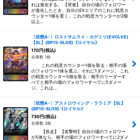
れは進化する。 【突進】 自分の場のフォロワー
が進化したとき、自分のEXエリアのこれに戦意カ
ウンター1個を置く。これの戦意カウンターが2個
以上…
〔状態A-〕ロストサムライ・カゲミツ(EVOLVE)
【SL】{BP15-SL08}《ロイヤル》
170
円
(税込)
在庫数 1枚
これの戦意カウンター1個を取る：相手の場
のフォロワー1体を選ぶ。それに1ダメージ。 これ
の戦意カウンター5個を取る：相手のリーダーす
べてと相手の場のフォロワーすべてに5ダメー
ジ。これは…
〔状態A-〕アストロウィング・ララミア【SL】
{BP15-SL09}《ロイヤル》
730
円
(税込)
在庫数 3枚
【疾走】 【攻撃時】自分の場のフォロワー
が5体なら、相手の場のフォロワーすべてに2ダメ