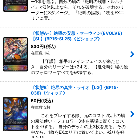
ー1体を選ぶ。自分の場の『絶叫の残響・ルルナ
イ』が3体以上なら、それを破壊する。それのリ
ーダーに3ダメージ。 『絶叫の拡散』1枚をEXエ
リアに置…
〔状態A-〕絶望の安息・マーウィン(EVOLVE)
【SL】{BP15-SL25}《ビショップ》
830
円
(税込)
在庫数 1枚
【守護】 相手のメインフェイズが来たと
き、自分のリーダーは+2する。 【進化時】場の他
のフォロワーすべてを破壊する。
〔状態B〕絶尽の真実・ライオ【LG】{BP15-
038}《ウィッチ》
50
円
(税込)
在庫数 3枚
これをプレイする際、元のコスト2以上の場
の魔法使い・フォロワー3体を墓場に置く：コス
トを-9する。 自分のデッキの上3枚を見る。その
中から、1枚をEXエリアに置いてよい。残りを好
きな順…