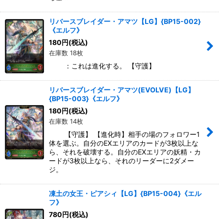
リバースブレイダー・アマツ【LG】{BP15-002}
《エルフ》
180
円
(税込)
在庫数 18枚
：これは進化する。 【守護】
リバースブレイダー・アマツ(EVOLVE)【LG】
{BP15-003}《エルフ》
180
円
(税込)
在庫数 14枚
【守護】 【進化時】相手の場のフォロワー1
体を選ぶ。自分のEXエリアのカードが3枚以上な
ら、それを破壊する。自分のEXエリアの妖精・カ
ードが3枚以上なら、それのリーダーに2ダメー
ジ。
凍土の女王・ピアシィ【LG】{BP15-004}《エル
フ》
780
円
(税込)