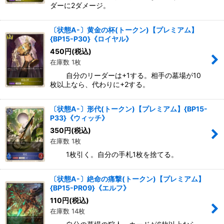
ダーに2ダメージ。
〔状態A-〕黄金の杯(トークン)【プレミアム】
{BP15-P30}《ロイヤル》
450
円
(税込)
在庫数 1枚
自分のリーダーは+1する。相手の墓場が10
枚以上なら、代わりに+2する。
〔状態A-〕形代(トークン)【プレミアム】{BP15-
P33}《ウィッチ》
350
円
(税込)
在庫数 1枚
1枚引く。自分の手札1枚を捨てる。
〔状態A-〕絶命の痛撃(トークン)【プレミアム】
{BP15-PR09}《エルフ》
110
円
(税込)
在庫数 14枚