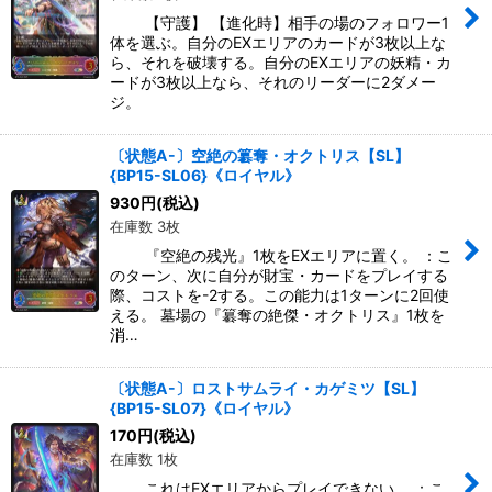
【守護】 【進化時】相手の場のフォロワー1
体を選ぶ。自分のEXエリアのカードが3枚以上な
ら、それを破壊する。自分のEXエリアの妖精・カ
ードが3枚以上なら、それのリーダーに2ダメー
ジ。
〔状態A-〕空絶の簒奪・オクトリス【SL】
{BP15-SL06}《ロイヤル》
930
円
(税込)
在庫数 3枚
『空絶の残光』1枚をEXエリアに置く。 ：こ
のターン、次に自分が財宝・カードをプレイする
際、コストを-2する。この能力は1ターンに2回使
える。 墓場の『簒奪の絶傑・オクトリス』1枚を
消…
〔状態A-〕ロストサムライ・カゲミツ【SL】
{BP15-SL07}《ロイヤル》
170
円
(税込)
在庫数 1枚
これはEXエリアからプレイできない。 ：こ