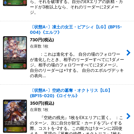
ら、それを破壊する。自分のEXエリアの妖精・カ
ードが3枚以上なら、それのリーダーに2ダメー
ジ。
〔状態A-〕凍土の女王・ピアシィ【LG】{BP15-
004}《エルフ》
730
円
(税込)
在庫数 1枚
：これは進化する。 自分の場のフォロワー
が進化したとき、相手のリーダーすべてに1ダメー
ジ。相手の場のフォロワーすべてに2ダメージ。
自分のリーダーは+1する。 自分のエボルヴデッキ
の表向…
〔状態A-〕空絶の簒奪・オクトリス【LG】
{BP15-020}《ロイヤル》
350
円
(税込)
在庫数 1枚
『空絶の残光』1枚をEXエリアに置く。 ：こ
のターン、次に自分が財宝・カードをプレイする
際、コストを-2する。この能力は1ターンに2回使
える。 墓場の『簒奪の絶傑・オクトリス』1枚を