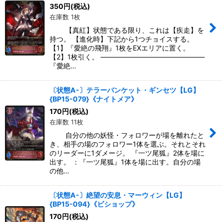
350
円
(税込)
在庫数 1枚
【真紅】状態である限り、これは【疾走】を
持つ。 【進化時】下記から1つチョイスする。
【1】『愛絶の飛翔』1枚をEXエリアに置く。
【2】1枚引く。 ―――――――――――――――
『愛絶…
〔状態A-〕テラーバンケット・ギンセツ【LG】
{BP15-079}《ナイトメア》
170
円
(税込)
在庫数 11枚
自分の他の妖怪・フォロワーが場を離れたと
き、相手の場のフォロワー1体を選ぶ。それとそれ
のリーダーに1ダメージ。 『一ツ尾狐』2体を場に
出す。 ：『一ツ尾狐』1体を場に出す。自分の場
の他…
〔状態A-〕絶望の安息・マーウィン【LG】
{BP15-094}《ビショップ》
170
円
(税込)