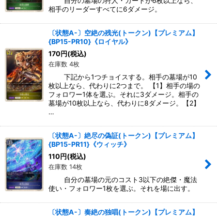
自分の墓場の狩人・カードが6枚以上なら、
相手のリーダーすべてに6ダメージ。
〔状態A-〕空絶の残光(トークン)【プレミアム】
{BP15-PR10}《ロイヤル》
170
円
(税込)
在庫数 4枚
下記から1つチョイスする。相手の墓場が10
枚以上なら、代わりに2つまで。 【1】相手の場の
フォロワー1体を選ぶ。それに3ダメージ。相手の
墓場が10枚以上なら、代わりに8ダメージ。【2】
…
〔状態A-〕絶尽の偽証(トークン)【プレミアム】
{BP15-PR11}《ウィッチ》
110
円
(税込)
在庫数 14枚
自分の墓場の元のコスト3以下の絶傑・魔法
使い・フォロワー1枚を選ぶ。それを場に出す。
〔状態A-〕奏絶の独唱(トークン)【プレミアム】