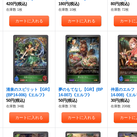
1}《エルフ》
420円
(税込)
フ》
180円
(税込)
フ》
80円
(税込)
在庫数 1枚
在庫数 10枚
在庫数 72枚
清泉のスピリット【GR】
夢のもてなし【GR】{BP
仲居のエルフ【
{BP14-006}《エルフ》
14-007}《エルフ》
14-008}《エ
50円
(税込)
50円
(税込)
30円
(税込)
在庫数 34枚
在庫数 37枚
在庫数 208枚