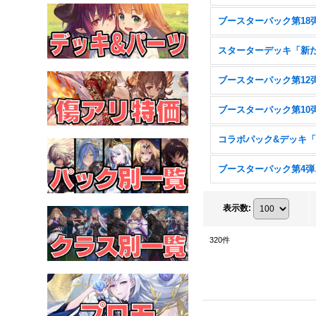
ブー
表示数
:
320
件