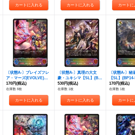
〔状態A-〕ブレイズフレ
〔状態A-〕真理の大文
〔状態A-〕秘
ア・マーズ(EVOLVE)【S
豪・ユキシマ【SL】{BP
【SL】{BP14
L】{BP14-SL07}《ロイヤ
170円
(税込)
14-SL08}《ウィッチ》
530円
(税込)
ラゴン》
170円
(税込)
ル》
在庫数 8枚
在庫数 1枚
在庫数 1枚