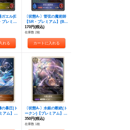
場ガエル(E
〔状態A-〕管弦の魔術師
R・プレミア
【SR・プレミアム】{BP
08}《ロイヤ
14-P10}《ウィッチ》
170円
(税込)
在庫数 2枚
濤の暴圧(ト
〔状態A-〕水銀の断絶(ト
ミアム】{B
ークン)【プレミアム】{B
ドラゴン》
P14-P33}《ビショップ》
350円
(税込)
在庫数 1枚