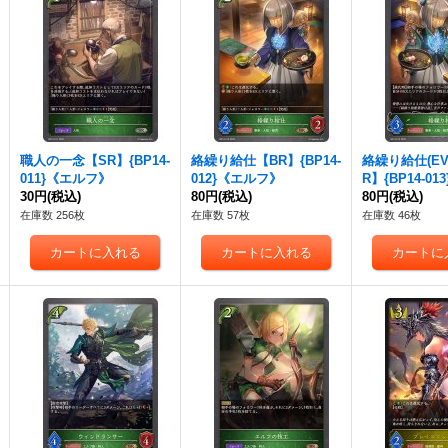
職人の一念【SR】{BP14-
絡繰り給仕【BR】{BP14-
絡繰り給仕(EV
011}《エルフ》
012}《エルフ》
R】{BP14-01
30円
(税込)
80円
(税込)
フ》
80円
(税込)
在庫数 256枚
在庫数 57枚
在庫数 46枚