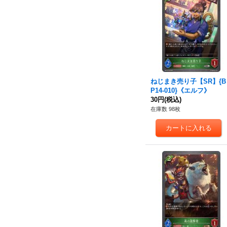
ねじまき売り子【SR】{B
P14-010}《エルフ》
30円
(税込)
在庫数 98枚