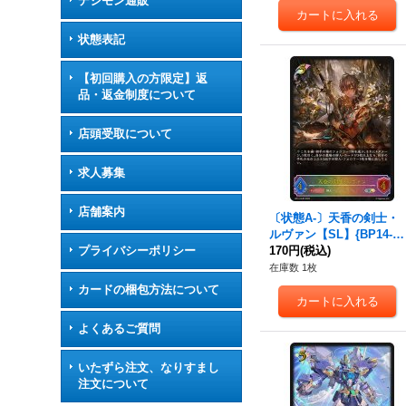
デジモン通販
状態表記
【初回購入の方限定】返
品・返金制度について
店頭受取について
求人募集
店舗案内
〔状態A-〕天香の剣士・
ルヴァン【SL】{BP14-S
L03}《エルフ》
170円
(税込)
プライバシーポリシー
在庫数 1枚
カードの梱包方法について
よくあるご質問
いたずら注文、なりすまし
注文について