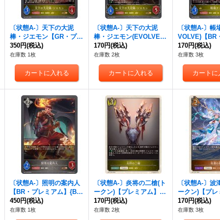
〔状態A-〕天下の大泥
〔状態A-〕天下の大泥
〔状態A-〕帳
棒・ジエモン【GR・プレ
棒・ジエモン(EVOLVE)
VOLVE)【B
ミアム】{BP14-P05}《ロ
350円
(税込)
【GR・プレミアム】{BP
170円
(税込)
ム】{BP14-P
170円
(税込)
イヤル》
14-P06}《ロイヤル》
ル》
在庫数 1枚
在庫数 2枚
在庫数 3枚
〔状態A-〕照明の案内人
〔状態A-〕炎将の二槍(ト
〔状態A-〕波
【BR・プレミアム】{BP
ークン)【プレミアム】{B
ークン)【プレ
14-P28}《ニュートラル》
450円
(税込)
P14-P30}《ロイヤル》
170円
(税込)
P14-P31}《
170円
(税込)
在庫数 1枚
在庫数 2枚
在庫数 3枚