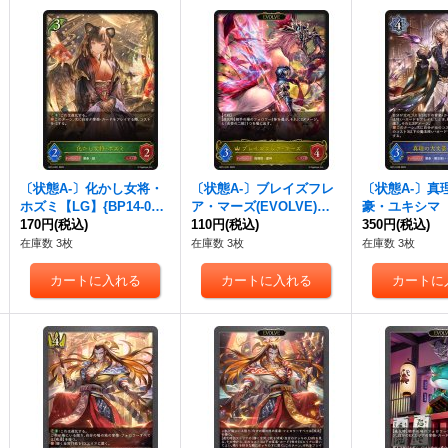
〔状態A-〕化かし女将・
〔状態A-〕ブレイズフレ
〔状態A-〕真
ホズミ【LG】{BP14-001}
ア・マーズ(EVOLVE)【L
豪・ユキシマ【
《エルフ》
170円
(税込)
G】{BP14-021}《ロイヤ
110円
(税込)
14-036}《ウ
350円
(税込)
ル》
在庫数 3枚
在庫数 3枚
在庫数 3枚