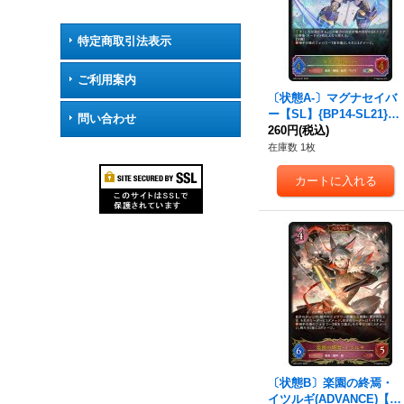
特定商取引法表示
ご利用案内
〔状態A-〕マグナセイバ
ー【SL】{BP14-SL21}
問い合わせ
《ニュートラル》
260円
(税込)
在庫数 1枚
〔状態B〕楽園の終焉・
イツルギ(ADVANCE)【L