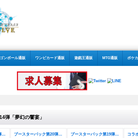
ゴンボール通販
ワンピカード通販
遊戯王通販
MTG通販
ポケ
14弾「夢幻の饗宴」
ブースターパック第21弾「Academy Royale/アカデミー・ロワイヤル」
ブースターパック第20弾「絶傑を継ぐ者」
ブースターパック第19弾「天魔八虐」