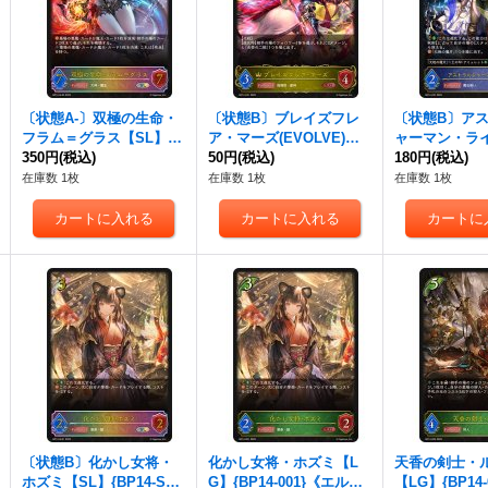
〔状態A-〕双極の生命・
〔状態B〕ブレイズフレ
〔状態B〕ア
フラム＝グラス【SL】{B
ア・マーズ(EVOLVE)【L
ャーマン・ラ
P14-SL23}《ニュートラ
350円
(税込)
G】{BP14-021}《ロイヤ
50円
(税込)
G】{BP14-0
180円
(税込)
ル》
ル》
チ》
在庫数 1枚
在庫数 1枚
在庫数 1枚
〔状態B〕化かし女将・
化かし女将・ホズミ【L
天香の剣士・
ホズミ【SL】{BP14-SL0
G】{BP14-001}《エル
【LG】{BP14