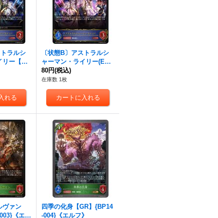
ストラルシ
〔状態B〕アストラルシ
イリー【L
ャーマン・ライリー(EVO
37}《ウィッ
LVE)【LG】{BP14-038}
80円
(税込)
《ウィッチ》
在庫数 1枚
ルヴァン
四季の化身【GR】{BP14
-003}《エル
-004}《エルフ》