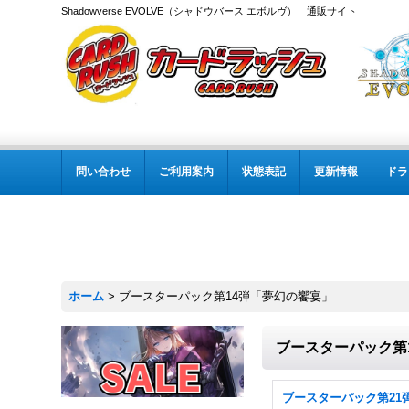
Shadowverse EVOLVE（シャドウバース エボルヴ） 通販サイト
問い合わせ
ご利用案内
状態表記
更新情報
ドラ
ホーム
>
ブースターパック第14弾「夢幻の饗宴」
ブースターパック第