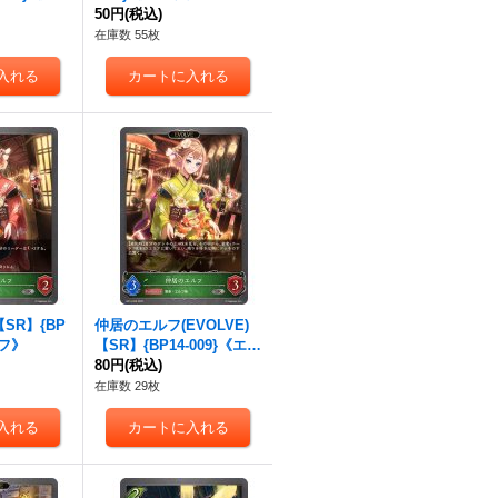
50円
(税込)
在庫数 55枚
SR】{BP
仲居のエルフ(EVOLVE)
ルフ》
【SR】{BP14-009}《エル
フ》
80円
(税込)
在庫数 29枚