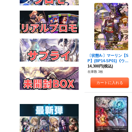
〔状態A-〕マーリン【S
P】{BP14-SP01}《ウィ
ッチ》
14,300円
(税込)
在庫数 3枚