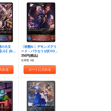
理の大文
〔状態A-〕デモンズグリ
LG】{BP
ード・パラセリゼ(EVOL
ィッチ》
VE)【LG】{BP14-073}
350円
(税込)
《ナイトメア》
在庫数 4枚