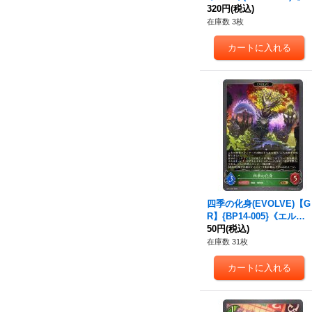
G】{BP14-071}《ナイト
320円
(税込)
メア》
在庫数 3枚
四季の化身(EVOLVE)【G
R】{BP14-005}《エル
フ》
50円
(税込)
在庫数 31枚