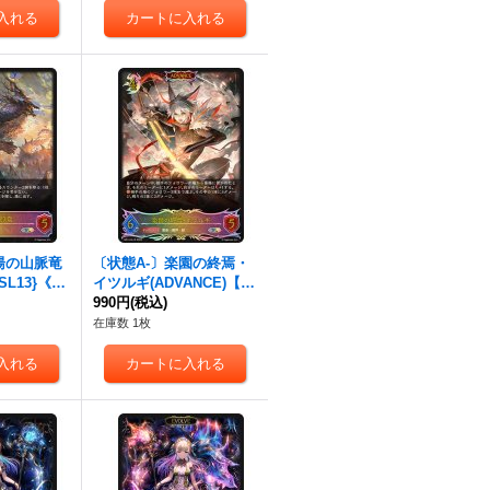
湯の山脈竜
〔状態A-〕楽園の終焉・
-SL13}《ド
イツルギ(ADVANCE)【S
L】{BP14-SL15}《ナイト
990円
(税込)
メア》
在庫数 1枚