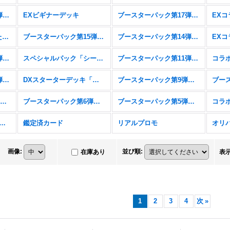
ブースターパック第18弾「新約都市・透京」
EXビギナーデッキ
ブースターパック第17弾「ConvergentDestinies/コンヴァージェント・ディスティニー」
スターターデッキ「新たなる戦場」「燃え尽きぬ炎」
ブースターパック第15弾「絶傑の試練」
ブースターパック第14弾「夢幻の饗宴」
ブースターパック第12弾「黒鉄の侵略者」
スペシャルパック「シーサイド・メモリーズ」
ブースターパック第11弾「宿命の弾丸」
ブースターパック第10弾「Gods of the Arcana」
DXスターターデッキ「学院に咲く双華」「武なる雷鳴」
ブースターパック第9弾「光影の二重奏」
コラボパック&デッキ「アイドルマスター シンデレラガールズ」
ブースターパック第6弾「絶対なる覇者」
ブースターパック第5弾「永劫なる絶傑」
スターパック第4弾「天星神話」
鑑定済カード
リアルプロモ
オリ
画像
:
並び順
:
在庫あり
表
1
2
3
4
次
»