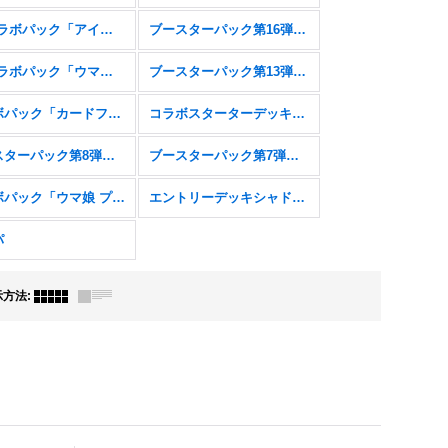
EXコラボパック「アイドルマスター シンデレラガールズ」
ブースターパック第16弾「新たなる創世」
EXコラボパック「ウマ娘 プリティーダービー」
ブースターパック第13弾「暗黒降誕」
コラボパック「カードファイト!! ヴァンガード」
コラボスターターデッキ「聖域の騎士団」「黙示録の炎」
ブースターパック第8弾「次元混沌」
ブースターパック第7弾「森羅鋼鉄」
コラボパック「ウマ娘 プリティーダービー」
エントリーデッキシャドウバースＦ
パ
示方法
: