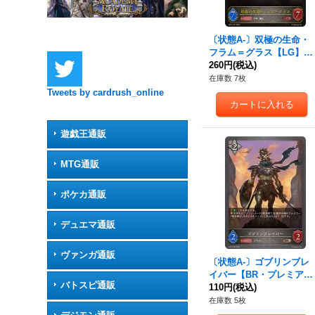
〔状態A-〕双極の生命・
フラム＝グラス【LG】{B
P14-107}《ニュートラ
260円
(税込)
ル》
在庫数 7枚
Tweets by cardrush_online
遊戯王通販
MTG通販
ポケカ通販
デュエマ通販
ヴァンガ通販
〔状態A-〕ゴブリンブレ
イバー【BR・プレミア
バトスピ通販
ム】{BP14-P26}《ニュー
110円
(税込)
トラル》
在庫数 5枚