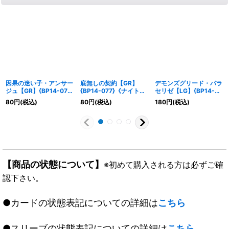
因果の迷い子・アンサー
底無しの契約【GR】
デモンズグリード・パラ
ジュ【GR】{BP14-074}
{BP14-077}《ナイトメ
セリゼ【LG】{BP14-
《ナイトメア》
ア》
072}《ナイトメア》
80
円
(税込)
80
円
(税込)
180
円
(税込)
【商品の状態について】
※初めて購入される方は必ずご確
認下さい。
●カードの状態表記についての詳細は
こちら
●スリーブの状態表記についての詳細は
こちら