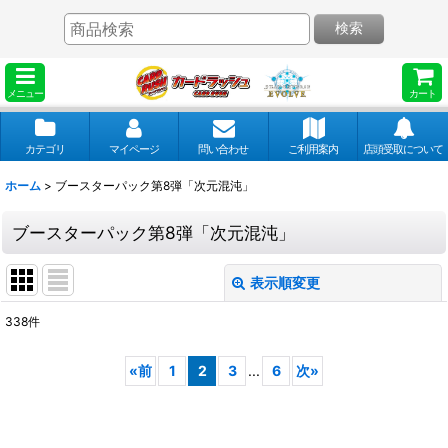
検索
メニュー
カート
カテゴリ
マイページ
問い合わせ
ご利用案内
店頭受取について
ホーム
>
ブースターパック第8弾「次元混沌」
ブースターパック第8弾「次元混沌」
表示順変更
閉じる
338
件
表示数
:
«
前
1
2
3
...
6
次
»
並び順
: