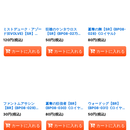
絞り込む
ミストデューク・アゾー
狂槍のケンタウロス
簒奪の舞【SR】{BP08-
ド(EVOLVE)【SR】
【SR】{BP08-027}
028}《ロイヤル》
{BP08-026}《ロイヤ
《ロイヤル》
120
円
(税込)
50
円
(税込)
80
円
(税込)
ル》
カートに入れる
カートに入れる
カートに入れる
ファントムアサシン
簒奪の狂信者【BR】
ウォードッグ【BR】
【BR】{BP08-029}
{BP08-030}《ロイヤ
{BP08-031}《ロイヤ
《ロイヤル》
ル》
ル》
30
円
(税込)
80
円
(税込)
50
円
(税込)
カートに入れる
カートに入れる
カートに入れる