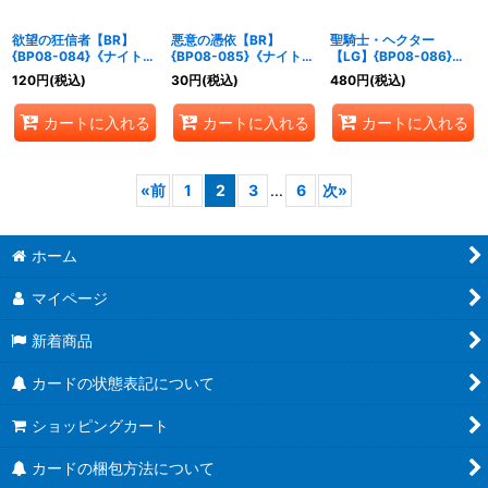
欲望の狂信者【BR】
悪意の憑依【BR】
聖騎士・ヘクター
{BP08-084}《ナイトメ
{BP08-085}《ナイトメ
【LG】{BP08-086}
ア》
ア》
《ビショップ》
120
円
(税込)
30
円
(税込)
480
円
(税込)
カートに入れる
カートに入れる
カートに入れる
«
前
1
2
3
...
6
次
»
ホーム
マイページ
新着商品
カードの状態表記について
ショッピングカート
カードの梱包方法について