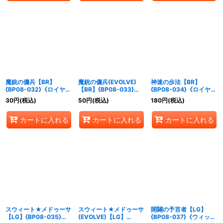
魔銃の傭兵【BR】
魔銃の傭兵(EVOLVE)
神速の歩法【BR】
{BP08-032}《ロイヤ
【BR】{BP08-033}
{BP08-034}《ロイヤ
ル》
《ロイヤル》
ル》
30
円
(税込)
50
円
(税込)
180
円
(税込)
カートに入れる
カートに入れる
カートに入れる
スウィート★メドゥーサ
スウィート★メドゥーサ
開闢の予言者【LG】
【LG】{BP08-035}
(EVOLVE)【LG】
{BP08-037}《ウィッ