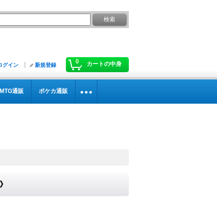
0
カートの中身
ログイン
新規登録
MTG通販
ポケカ通販
フ》