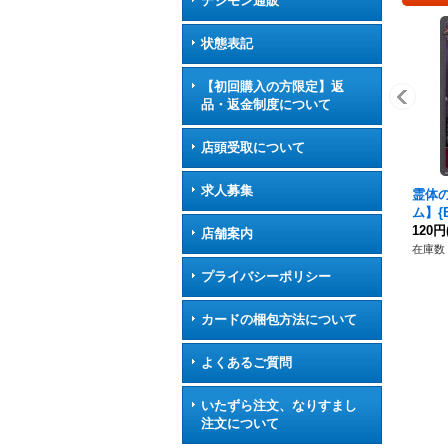
デジモン通販
状態表記
【初回購入の方限定】返
品・返金制度について
店頭受取について
求人募集
霊体
ム】{
ア》
120円
店舗案内
在庫数 
プライバシーポリシー
カードの梱包方法について
よくあるご質問
いたずら注文、なりすまし
注文について