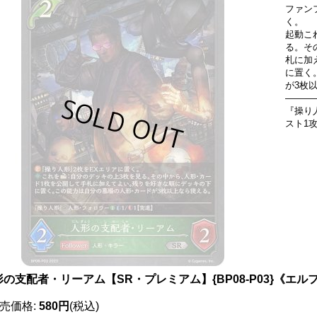
ファン
く。
起動こ
る。そ
札に加
に置く
が3枚
―――
『操り
スト1
形の支配者・リーアム【SR・プレミアム】{BP08-P03}《エル
売価格
:
580円
(税込)