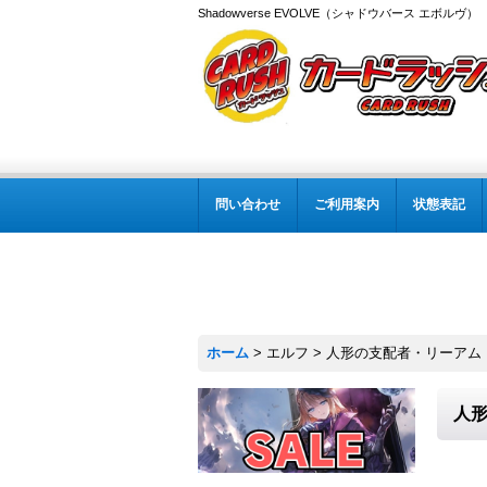
Shadowverse EVOLVE（シャドウバース エボルヴ
問い合わせ
ご利用案内
状態表記
ホーム
>
エルフ
>
人形の支配者・リーアム【S
人形