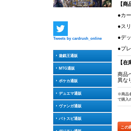
【商
●カ
●ス
●デ
Tweets by cardrush_online
●プ
遊戯王通販
【在
MTG通販
商品
異な
ポケカ通販
デュエマ通販
※商品
で購入
ヴァンガ通販
バトスピ通販
この