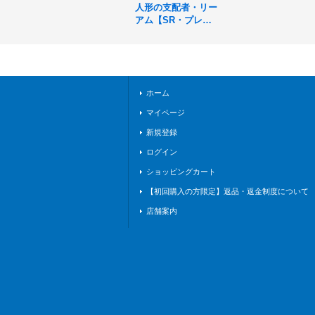
人形の支配者・リー
アム【SR・プレミ
アム】{BP08-P03}
《エルフ》
ホーム
マイページ
新規登録
ログイン
ショッピングカート
【初回購入の方限定】返品・返金制度について
店舗案内