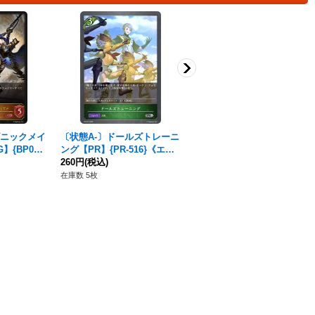
ゴニックメイ
〔状態A-〕ドールズトレーニ
極意たる空絶(ジャッジ)【P
{BP09-0
ング【PR】{PR-516}《エル
R】{PR-564}《ロイヤル》
フ》
260円
(税込)
4,980円
(税込)
在庫数 5枚
在庫数 2枚