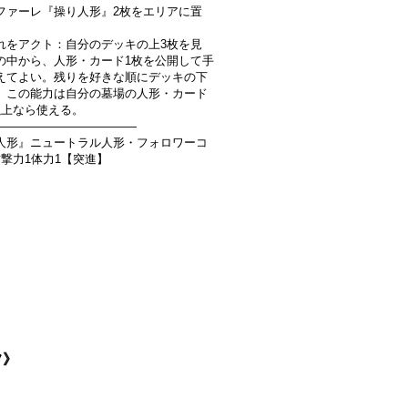
ファーレ『操り人形』2枚をエリアに置
れをアクト：自分のデッキの上3枚を見
の中から、人形・カード1枚を公開して手
えてよい。残りを好きな順にデッキの下
。この能力は自分の墓場の人形・カード
以上なら使える。
――――――――――――
人形』ニュートラル人形・フォロワーコ
攻撃力1体力1【突進】
フ》