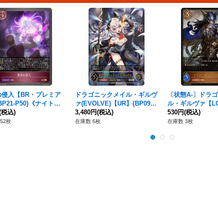
の侵入【BR・プレミア
ドラゴニックメイル・ギルヴ
〔状態A-〕ドラ
BP21-P50}《ナイトメ
ァ(EVOLVE)【UR】{BP09-U
ル・ギルヴァ【LG】
(税込)
04}《ドラゴン》
3,480円
(税込)
52}《ドラゴン》
530円
(税込)
52枚
在庫数 6枚
在庫数 3枚