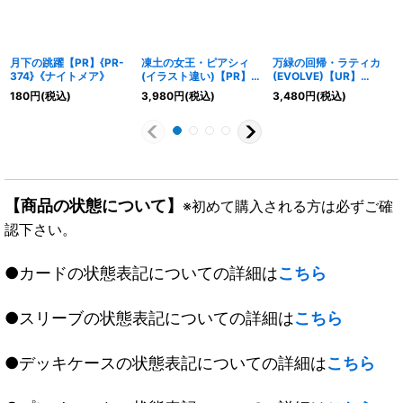
月下の跳躍【PR】{PR-
凍土の女王・ピアシィ
万緑の回帰・ラティカ
374}《ナイトメア》
(イラスト違い)【PR】
(EVOLVE)【UR】
{PR-394}《エルフ》
{BP17-U02}《エルフ》
180
円
(税込)
3,980
円
(税込)
3,480
円
(税込)
【商品の状態について】
※初めて購入される方は必ずご確
認下さい。
●カードの状態表記についての詳細は
こちら
●スリーブの状態表記についての詳細は
こちら
●デッキケースの状態表記についての詳細は
こちら