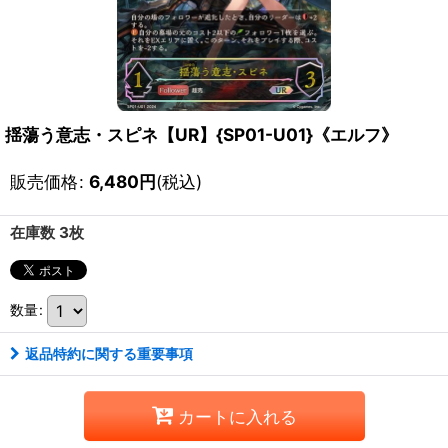
揺蕩う意志・スピネ【UR】{SP01-U01}《エルフ》
販売価格
:
6,480
円
(税込)
在庫数 3枚
数量
:
返品特約に関する重要事項
カートに入れる