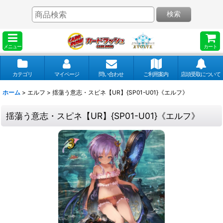
検索
メニュー
カート
カテゴリ
マイページ
問い合わせ
ご利用案内
店頭受取について
ホーム
>
エルフ
>
揺蕩う意志・スピネ【UR】{SP01-U01}《エルフ》
揺蕩う意志・スピネ【UR】{SP01-U01}《エルフ》