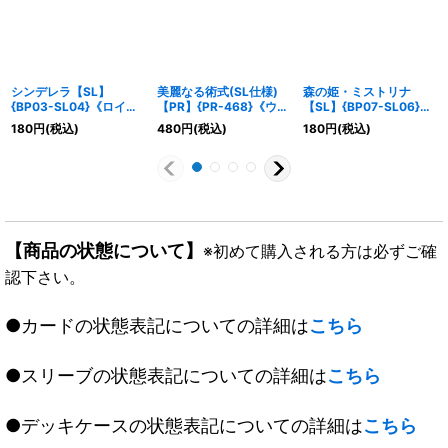
シンデレラ【SL】
美麗なる術式(SL仕様)
森の姫・ミストリナ
{BP03-SL04}《ロイヤ
【PR】{PR-468}《ウィ
【SL】{BP07-SL06}
ル》
ッチ》
《ロイヤル》
180
円
(税込)
480
円
(税込)
180
円
(税込)
【商品の状態について】
※初めて購入される方は必ずご確
認下さい。
●カードの状態表記についての詳細は
こちら
●スリーブの状態表記についての詳細は
こちら
●デッキケースの状態表記についての詳細は
こちら