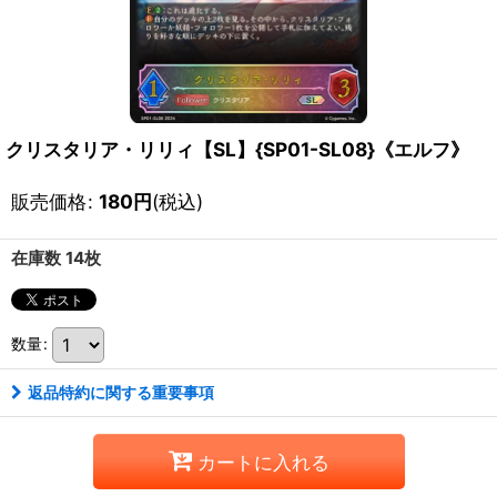
クリスタリア・リリィ【SL】{SP01-SL08}《エルフ》
販売価格
:
180
円
(税込)
在庫数 14枚
数量
:
返品特約に関する重要事項
カートに入れる