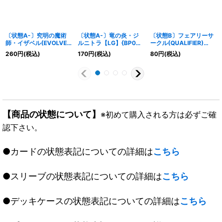
〔状態A-〕究明の魔術
〔状態A-〕竜の炎・ジ
〔状態B〕フェアリーサ
師・イザベル(EVOLVE)
ルニトラ【LG】{BP09-
ークル(QUALIFIER)
【LG】{BP17-038}《ウ
054}《ドラゴン》
【PR】{PR-042}《エル
260
円
(税込)
170
円
(税込)
80
円
(税込)
ィッチ》
フ》
【商品の状態について】
※初めて購入される方は必ずご確
認下さい。
●カードの状態表記についての詳細は
こちら
●スリーブの状態表記についての詳細は
こちら
●デッキケースの状態表記についての詳細は
こちら