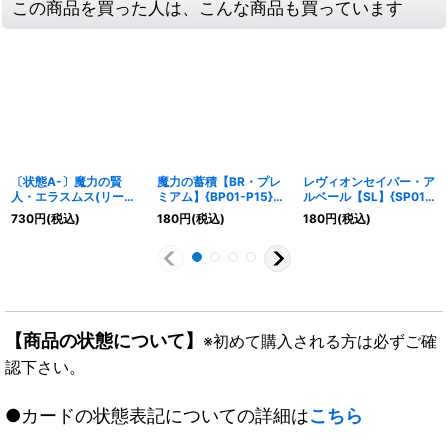
この商品を買った人は、こんな商品も買っています
〔状態A-〕魔力の賢
魔力の蓄積【BR・プレ
レヴィオンセイバー・ア
人・エラスムス(リーダ
ミアム】{BP01-P15}
ルベール【SL】{SP01-
ー)【-】{BP01-LD06}
《ウィッチ》
SL14}《ロイヤル》
730
円
(税込)
180
円
(税込)
180
円
(税込)
《ウィッチ》
【商品の状態について】
※初めて購入される方は必ずご確
認下さい。
●カードの状態表記についての詳細は
こちら