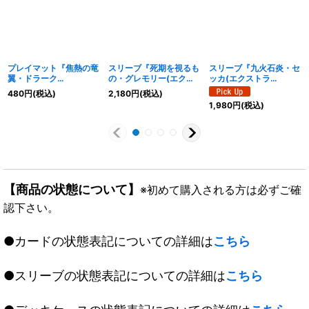
プレイマット『焦熱の竜
スリーブ『死期を視るも
スリーブ『九火石炎・セ
翼・ドラーク
の・グレモリー(エクス
ッカ(エクストラ
(RankingBattle)』【サ
トラ Vol.33)』60枚【サ
Vol.44)』60枚【サプラ
480
円
(税込)
2,180
円
(税込)
プライ】{-}《-》
プライ】{-}《-》
イ】{-}《-》
1,980
円
(税込)
【商品の状態について】
※初めて購入される方は必ずご確
認下さい。
●カードの状態表記についての詳細は
こちら
●スリーブの状態表記についての詳細は
こちら