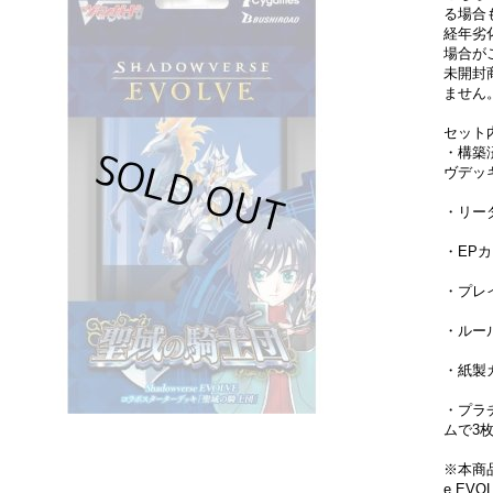
る場合
経年劣
場合が
未開封
ません
セット
・構築
ヴデッ
・リー
・EP
・プレ
・ルー
・紙製
・プラ
ムで3
※本商品
e EV