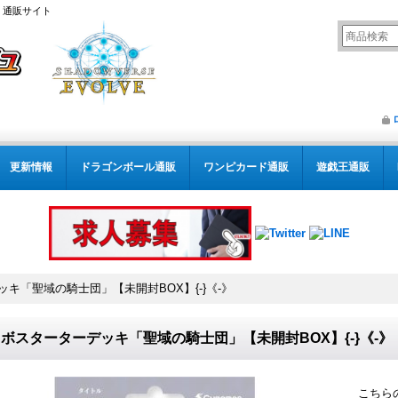
） 通販サイト
更新情報
ドラゴンボール通販
ワンピカード通販
遊戯王通販
キ「聖域の騎士団」【未開封BOX】{-}《-》
ボスターターデッキ「聖域の騎士団」【未開封BOX】{-}《-》
こちら