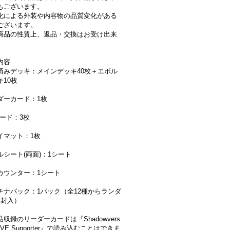
もございます。
化による外装や内容物の品質変化がある
ございます。
商品の性質上、返品・交換はお受け出来
。
内容
済みデッキ：メインデッキ40枚＋エボル
キ10枚
ダーカード：1枚
カード：3枚
イマット：1枚
ルシート(両面)：1シート
カウンター：1シート
チナパック：1パック（全12種からランダ
枚封入）
収録のリーダーカードは『Shadowvers
OLVE Supporter』で読み込むことはできま