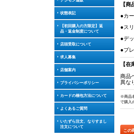
デジモン通販
【商
状態表記
●カ
【初回購入の方限定】返
●ス
品・返金制度について
●デ
店頭受取について
●プ
求人募集
【在
店舗案内
商品
異な
プライバシーポリシー
カードの梱包方法について
※商品
で購入
よくあるご質問
いたずら注文、なりすまし
注文について
この