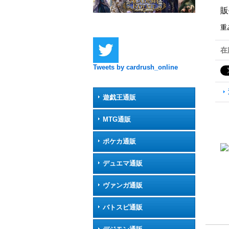
販
重
在
Tweets by cardrush_online
遊戯王通販
MTG通販
ポケカ通販
デュエマ通販
ヴァンガ通販
バトスピ通販