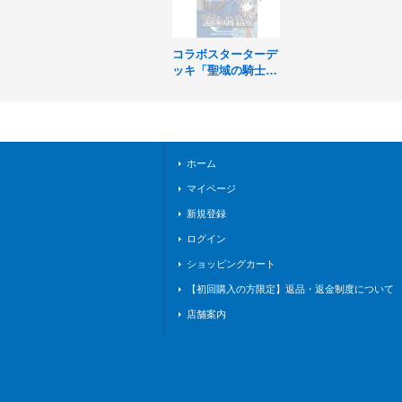
コラボスターターデ
ッキ「聖域の騎士
団」【未開封BOX】
{-}《-》
ホーム
マイページ
新規登録
ログイン
ショッピングカート
【初回購入の方限定】返品・返金制度について
店舗案内