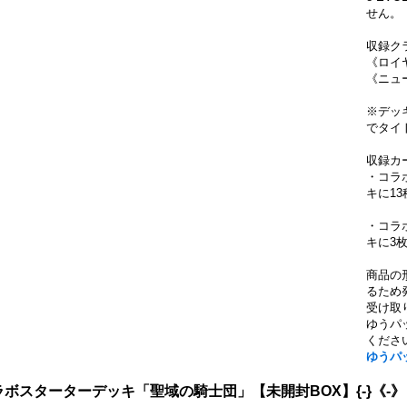
せん。
収録ク
《ロイ
《ニュ
※デッ
でタイ
収録カ
・コラ
キに1
・コラ
キに3
商品の
るため
受け取
ゆうパ
くださ
ゆうパ
ラボスターターデッキ「聖域の騎士団」【未開封BOX】{-}《-》