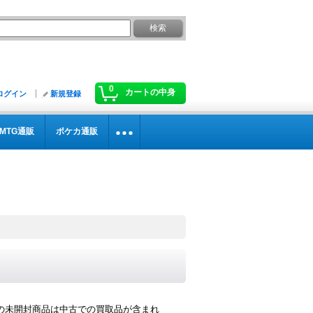
0
カートの中身
ログイン
新規登録
MTG通販
ポケカ通販
の未開封商品は中古での買取品が含まれ