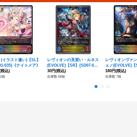
(イラスト違い)【SL】
レヴィオンの見習い・ルネス
レヴィオンヴァン
S01-035}《ナイトメア》
(EVOLVE)【SR】{SD07-01
ェノ(EVOLVE)【
(税込)
4}《ロイヤル》
30円
(税込)
-SL17}《ロイヤ
180円
(税込)
2枚
在庫数 68枚
在庫数 7枚