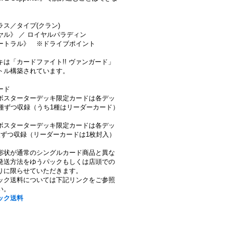
ラス／タイプ(クラン)
ヤル》 ／ ロイヤルパラディン
ートラル》 ※ドライブポイント
キは「カードファイト!! ヴァンガード」
トル構築されています。
ード
ボスターターデッキ限定カードは各デッ
3種ずつ収録（うち1種はリーダーカード）
ボスターターデッキ限定カードは各デッ
枚ずつ収録（リーダーカードは1枚封入）
形状が通常のシングルカード商品と異な
発送方法をゆうパックもしくは店頭での
りに限らせていただきます。
ック送料については下記リンクをご参照
い。
ック送料