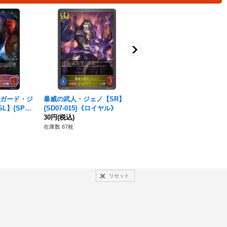
ガード・ジ
暴威の武人・ジェノ【SR】
レヴィオンヴァンガード・ジ
SL】{SP01
{SD07-015}《ロイヤル》
ェノ【SL】{SP01-SL16}
ル》
30円
(税込)
《ロイヤル》
180円
(税込)
在庫数 67枚
在庫数 1枚
リセット