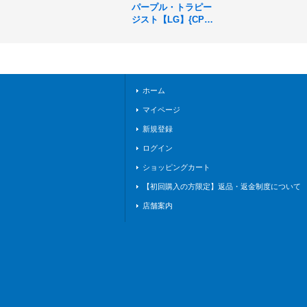
パープル・トラピー
ジスト【LG】{CP03
-045}《ウィッチ》
ホーム
マイページ
新規登録
ログイン
ショッピングカート
【初回購入の方限定】返品・返金制度について
店舗案内