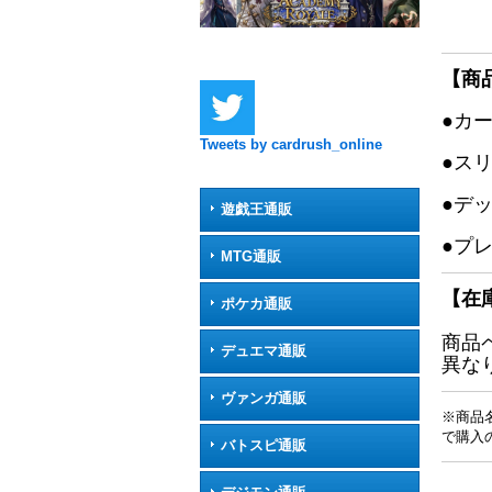
【商
●カ
Tweets by cardrush_online
●ス
●デ
遊戯王通販
●プ
MTG通販
【在
ポケカ通販
商品
デュエマ通販
異な
ヴァンガ通販
※商品
で購入
バトスピ通販