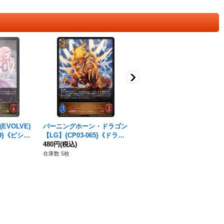
VOLVE)
バーニングホーン・ドラゴン
ファントム・ブラスター・ド
09}《ビショ
【LG】{CP03-065}《ドラゴ
ラゴン(EVOLVE)【LG】{CP
ン》
480円
(税込)
03-085}《ナイトメア》
380円
(税込)
在庫数 5枚
在庫数 3枚