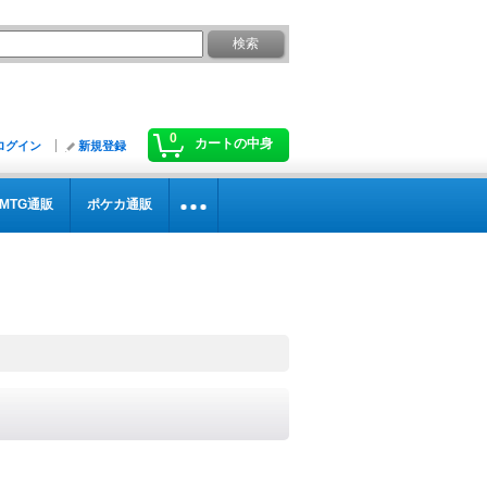
0
カートの中身
ログイン
新規登録
MTG通販
ポケカ通販