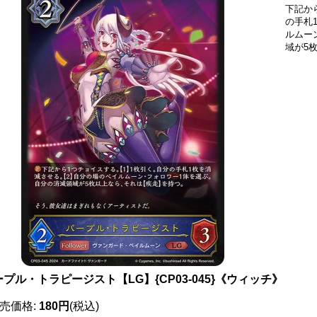
下記か
の手札
ルムー
域が5
プル・トラピージスト【LG】{CP03-045}《ウィッチ》
売価格
:
180円
(税込)