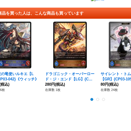
商品を買った人は、こんな商品も買っています
茨の竜使いルキエ【L
ドラゴニック・オーバーロー
サイレント・トム(E
CP03-042}《ウィッチ》
ド・ジ・エンド【LG】{CP0
【GR】{CP03-1
(税込)
3-063}《ドラゴン》
280円
(税込)
ップ》
80円
(税込)
6枚
在庫数 1枚
在庫数 24枚