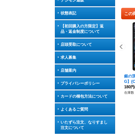
デジモン通販
状態表記
この
【初回購入の方限定】返
品・返金制度について
店頭受取について
求人募集
店舗案内
銀の
G】{
プライバシーポリシー
180円
在庫数 
カードの梱包方法について
よくあるご質問
いたずら注文、なりすまし
注文について