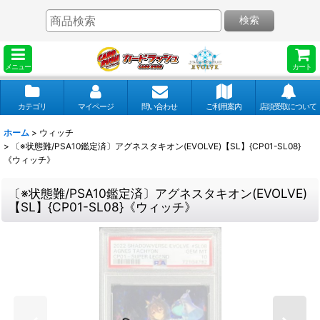
検索
メニュー
カート
カテゴリ
マイページ
問い合わせ
ご利用案内
店頭受取について
ホーム
>
ウィッチ
>
〔※状態難/PSA10鑑定済〕アグネスタキオン(EVOLVE)【SL】{CP01-SL08}
《ウィッチ》
〔※状態難/PSA10鑑定済〕アグネスタキオン(EVOLVE)
【SL】{CP01-SL08}《ウィッチ》