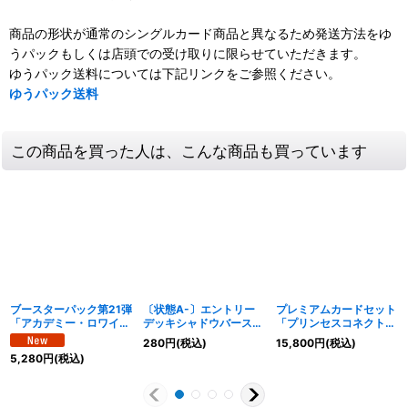
商品の形状が通常のシングルカード商品と異なるため発送方法をゆ
うパックもしくは店頭での受け取りに限らせていただきます。
ゆうパック送料については下記リンクをご参照ください。
ゆうパック送料
この商品を買った人は、こんな商品も買っています
ブースターパック第21弾
〔状態A-〕エントリー
プレミアムカードセット
「アカデミー・ロワイヤ
デッキシャドウバースF
「プリンセスコネクト！
ル」【未開封BOX】{-}
第2弾「真壁スバル」
Re:Dive」【未開封
280
円
(税込)
15,800
円
(税込)
《-》
【未開封BOX】{-}《-》
BOX】{}《-》
5,280
円
(税込)