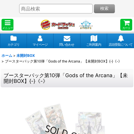
検索
メニュー
カート
カテゴリ
マイページ
問い合わせ
ご利用案内
店頭受取について
ホーム
>
未開封BOX
>
ブースターパック第10弾「Gods of the Arcana」【未開封BOX】{-}《-》
ブースターパック第10弾「Gods of the Arcana」【未
開封BOX】{-}《-》