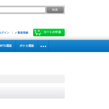
0
カートの中身
ログイン
新規登録
MTG通販
ポケカ通販