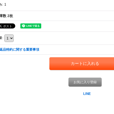
み
:
1
庫数 2枚
量
:
返品特約に関する重要事項
お気に入り登録