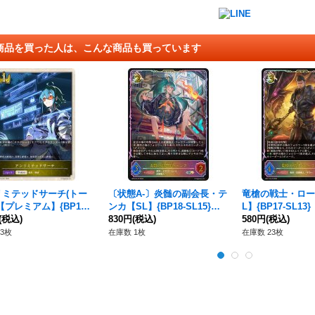
商品を買った人は、こんな商品も買っています
リミテッドサーチ(トー
〔状態A-〕炎髄の副会長・テ
竜槍の戦士・ロー
【プレミアム】{BP18-
ンカ【SL】{BP18-SL15}
L】{BP17-SL1
}《ロイヤル》
(税込)
《ドラゴン》
830円
(税込)
ン》
580円
(税込)
3枚
在庫数 1枚
在庫数 23枚