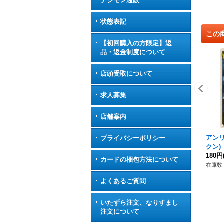
デジモン通販
状態表記
この
【初回購入の方限定】返
品・返金制度について
店頭受取について
求人募集
店舗案内
アン
プライバシーポリシー
クン)
P51
180円
カードの梱包方法について
在庫数 
よくあるご質問
いたずら注文、なりすまし
注文について