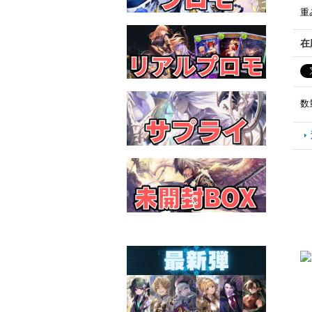
重
在
数