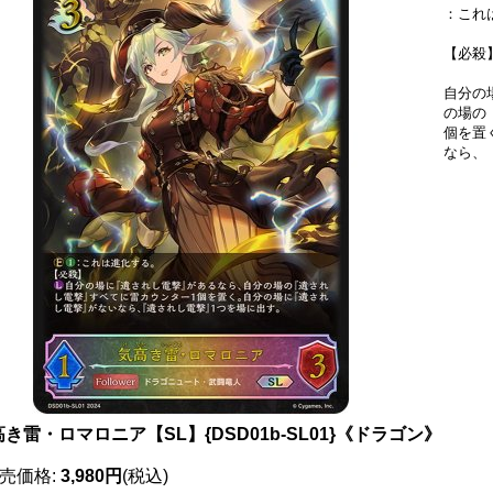
：これ
【必殺
自分の
の場の
個を置
なら、
き雷・ロマロニア【SL】{DSD01b-SL01}《ドラゴン》
売価格
:
3,980円
(税込)