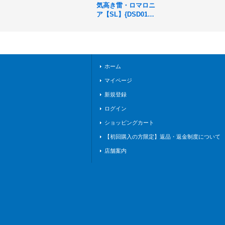
気高き雷・ロマロニ
ア【SL】{DSD01b-
SL01}《ドラゴン》
ホーム
マイページ
新規登録
ログイン
ショッピングカート
【初回購入の方限定】返品・返金制度について
店舗案内