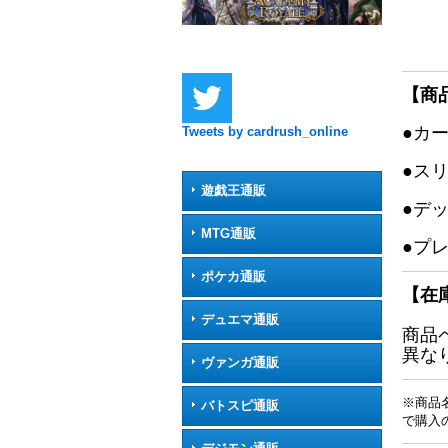
【商
●カ
Tweets by cardrush_online
●ス
遊戯王通販
●デ
MTG通販
●プ
ポケカ通販
【在
デュエマ通販
商品
異な
ヴァンガ通販
※商品
バトスピ通販
で購入