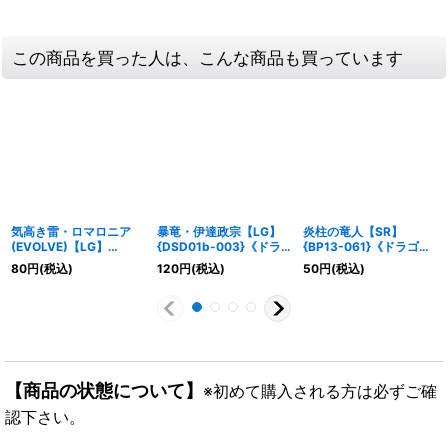
この商品を買った人は、こんな商品も買っています
気高き雷・ロマロニア
暴竜・伊達政宗【LG】
炎柱の竜人【SR】
(EVOLVE)【LG】
{DSD01b-003}《ドラ
{BP13-061}《ドラゴ
{DSD01b-002}《ドラ
ゴン》
ン》
80
円
(税込)
120
円
(税込)
50
円
(税込)
ゴン》
【商品の状態について】
※初めて購入される方は必ずご確
認下さい。