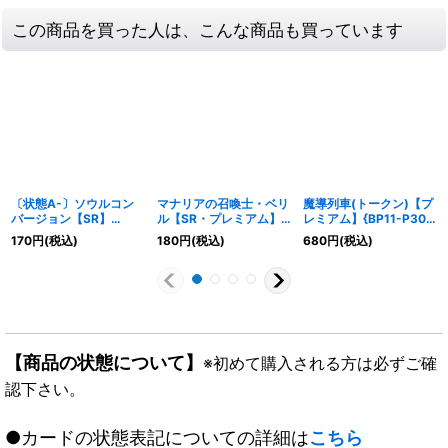
この商品を買った人は、こんな商品も買っています
〔状態A-〕ソウルコン
マナリアの召喚士・ベリ
魔導列車(トークン)【プ
バージョン【SR】
ル【SR・プレミアム】
レミアム】{BP11-P30}
{BP01-116}《ナイトメ
{DSD01a-P04}《ウィ
《ナイトメア》
170
円
(税込)
180
円
(税込)
680
円
(税込)
ア》
ッチ》
【商品の状態について】
※初めて購入される方は必ずご確
認下さい。
●カードの状態表記についての詳細は
こちら