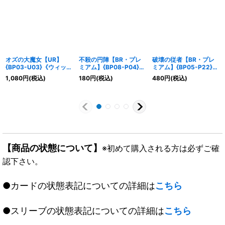
オズの大魔女【UR】
不殺の円陣【BR・プレ
破壊の従者【BR・プレ
{BP03-U03}《ウィッ
ミアム】{BP08-P04}
ミアム】{BP05-P22}
チ》
《エルフ》
《ウィッチ》
1,080
円
(税込)
180
円
(税込)
480
円
(税込)
【商品の状態について】
※初めて購入される方は必ずご確
認下さい。
●カードの状態表記についての詳細は
こちら
●スリーブの状態表記についての詳細は
こちら