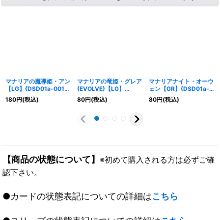
マナリアの魔導姫・アン
マナリアの竜姫・グレア
マナリアナイト・オーウ
【LG】{DSD01a-001}
(EVOLVE)【LG】
ェン【GR】{DSD01a-
《ウィッチ》
{DSD01a-003}《ウィ
006}《ウィッチ》
180
円
(税込)
80
円
(税込)
80
円
(税込)
ッチ》
【商品の状態について】
※初めて購入される方は必ずご確
認下さい。
●カードの状態表記についての詳細は
こちら