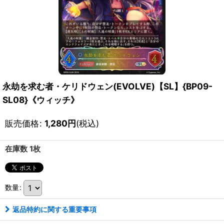
永劫を求む者・ケリドウェン(EVOLVE)【SL】{BP09-
SL08}《ウィッチ》
販売価格
:
1,280
円
(税込)
在庫数 1枚
数量
:
返品特約に関する重要事項