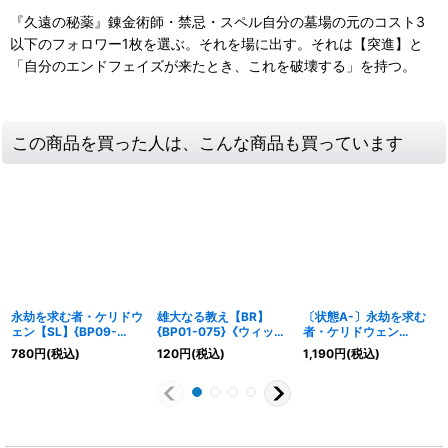
『久遠の秘薬』錬金術師・禁忌・スペル自分の墓場の元のコスト3
以下のフォロワー1枚を選ぶ。それを場に出す。それは【突進】と
「自分のエンドフェイズが来たとき、これを破壊する」を持つ。
この商品を買った人は、こんな商品も買っています
永劫を求む者・ケリドウ
雄大なる教え【BR】
〔状態A-〕永劫を求む
ェン【SL】{BP09-
{BP01-075}《ウィッ
者・ケリドウェン
SL07}《ウィッチ》
チ》
(EVOLVE)【SL】
780
円
(税込)
120
円
(税込)
1,190
円
(税込)
{BP09-SL08}《ウィッ
チ》