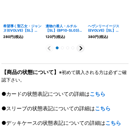
希望導く聖乙女・ジャン
遺物の番人・ルチル
ヘヴンリーイージス
ヌ(EVOLVE)【SL】
【SL】{BP10-SL03}
(EVOLVE)【SL】
{BP09-SL17}《ビショ
《エルフ》
{BP02-SL17}《ビショ
280
円
(税込)
120
円
(税込)
380
円
(税込)
ップ》
ップ》
【商品の状態について】
※初めて購入される方は必ずご確
認下さい。
●カードの状態表記についての詳細は
こちら
●スリーブの状態表記についての詳細は
こちら
●デッキケースの状態表記についての詳細は
こちら