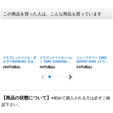
この商品を買った人は、こんな商品も買っています
ドラゴニックメイル・ギ
ドラゴンナイトネハーレ
ニシノフラワー【GR】
ルヴァ(EVOLVE)【LG】
ン【SR】{CSD03b-
{ECP01-035}《ドラゴ
{BP09-053}《ドラゴ
008}《ドラゴン》
ン》
280
円
(税込)
50
円
(税込)
50
円
(税込)
ン》
【商品の状態について】
※初めて購入される方は必ずご確
認下さい。